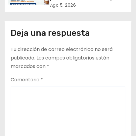
t
tenencia responsable!
Ago 5, 2026
r
a
Deja una respuesta
d
Tu dirección de correo electrónico no será
a
publicada.
Los campos obligatorios están
s
marcados con
*
Comentario
*