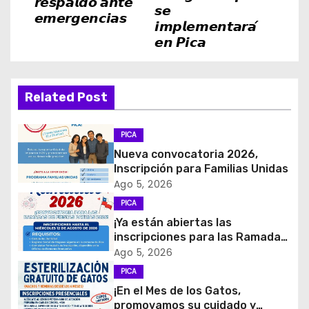
𝙧𝙚𝙨𝙥𝙖𝙡𝙙𝙤 𝙖𝙣𝙩𝙚
𝙨𝙚
g
𝙚𝙢𝙚𝙧𝙜𝙚𝙣𝙘𝙞𝙖𝙨
𝙞𝙢𝙥𝙡𝙚𝙢𝙚𝙣𝙩𝙖𝙧𝙖́
𝙚𝙣 𝙋𝙞𝙘𝙖
a
c
Related Post
i
ó
PICA
Nueva convocatoria 2026,
n
Inscripción para Familias Unidas
Ago 5, 2026
d
PICA
e
¡Ya están abiertas las
inscripciones para las Ramadas
e
de Fiestas Patrias 2026!
Ago 5, 2026
PICA
n
¡En el Mes de los Gatos,
promovamos su cuidado y