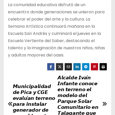
La comunidad educativa disfrutó de un
encuentro donde generaciones se unieron para
celebrar el poder del arte y la cultura. La
Semana Artística continuará mañana en la
Escuela San Andrés y culminará el jueves en la
Escuela Vertiente del Saber, destacando el
talento y la imaginación de nuestros niños, niñas
y adultos mayores del oasis.
𝘼𝙡𝙘𝙖𝙡𝙙𝙚 𝙄𝙫𝙖́𝙣
N
𝙄𝙣𝙛𝙖𝙣𝙩𝙚 𝙘𝙤𝙣𝙤𝙘𝙚
𝙈𝙪𝙣𝙞𝙘𝙞𝙥𝙖𝙡𝙞𝙙𝙖𝙙
a
𝙚𝙣 𝙩𝙚𝙧𝙧𝙚𝙣𝙤 𝙚𝙡
𝙙𝙚 𝙋𝙞𝙘𝙖 𝙮 𝘾𝙂𝙀
𝙢𝙤𝙙𝙚𝙡𝙤 𝙙𝙚𝙡
𝙚𝙫𝙖𝙡𝙪́𝙖𝙣 𝙩𝙚𝙧𝙧𝙚𝙣𝙤
v
𝙋𝙖𝙧𝙦𝙪𝙚 𝙎𝙤𝙡𝙖𝙧
𝙥𝙖𝙧𝙖 𝙞𝙣𝙨𝙩𝙖𝙡𝙖𝙧
𝘾𝙤𝙢𝙪𝙣𝙞𝙩𝙖𝙧𝙞𝙤 𝙚𝙣
𝙜𝙚𝙣𝙚𝙧𝙖𝙙𝙤𝙧 𝙙𝙚
e
𝙏𝙖𝙡𝙖𝙜𝙖𝙣𝙩𝙚 𝙦𝙪𝙚