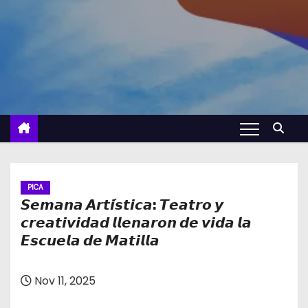
PICA
𝙎𝙚𝙢𝙖𝙣𝙖 𝘼𝙧𝙩𝙞́𝙨𝙩𝙞𝙘𝙖: 𝙏𝙚𝙖𝙩𝙧𝙤 𝙮
𝙘𝙧𝙚𝙖𝙩𝙞𝙫𝙞𝙙𝙖𝙙 𝙡𝙡𝙚𝙣𝙖𝙧𝙤𝙣 𝙙𝙚 𝙫𝙞𝙙𝙖 𝙡𝙖
𝙀𝙨𝙘𝙪𝙚𝙡𝙖 𝙙𝙚 𝙈𝙖𝙩𝙞𝙡𝙡𝙖
Nov 11, 2025