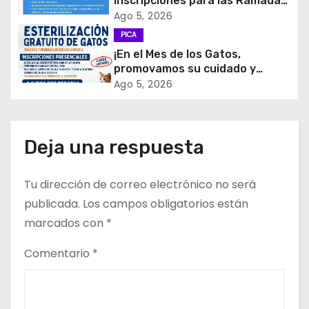
inscripciones para las Ramadas
de Fiestas Patrias 2026!
d
Ago 5, 2026
PICA
e
¡En el Mes de los Gatos,
promovamos su cuidado y
e
tenencia responsable!
Ago 5, 2026
n
t
Deja una respuesta
r
Tu dirección de correo electrónico no será
a
publicada.
Los campos obligatorios están
d
marcados con
*
a
Comentario
*
s