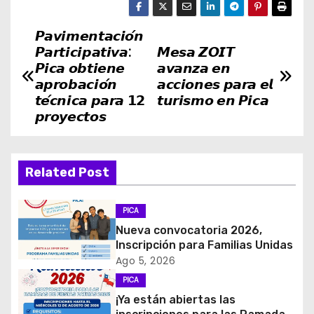
𝙋𝙖𝙫𝙞𝙢𝙚𝙣𝙩𝙖𝙘𝙞𝙤́𝙣
N
𝙋𝙖𝙧𝙩𝙞𝙘𝙞𝙥𝙖𝙩𝙞𝙫𝙖:
𝙈𝙚𝙨𝙖 𝙕𝙊𝙄𝙏
a
𝙋𝙞𝙘𝙖 𝙤𝙗𝙩𝙞𝙚𝙣𝙚
𝙖𝙫𝙖𝙣𝙯𝙖 𝙚𝙣
𝙖𝙥𝙧𝙤𝙗𝙖𝙘𝙞𝙤́𝙣
𝙖𝙘𝙘𝙞𝙤𝙣𝙚𝙨 𝙥𝙖𝙧𝙖 𝙚𝙡
v
𝙩𝙚́𝙘𝙣𝙞𝙘𝙖 𝙥𝙖𝙧𝙖 𝟭𝟮
𝙩𝙪𝙧𝙞𝙨𝙢𝙤 𝙚𝙣 𝙋𝙞𝙘𝙖
𝙥𝙧𝙤𝙮𝙚𝙘𝙩𝙤𝙨
e
g
Related Post
a
c
PICA
Nueva convocatoria 2026,
i
Inscripción para Familias Unidas
Ago 5, 2026
ó
PICA
¡Ya están abiertas las
n