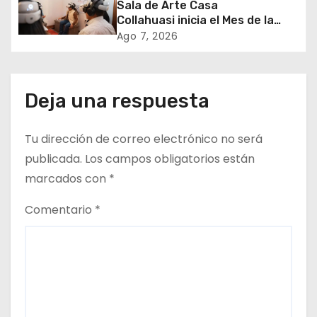
Sala de Arte Casa
e
Collahuasi inicia el Mes de la
Minería con experiencia
Ago 7, 2026
e
interactiva sobre el cobre
n
Deja una respuesta
t
r
Tu dirección de correo electrónico no será
publicada.
Los campos obligatorios están
a
marcados con
*
d
Comentario
*
a
s