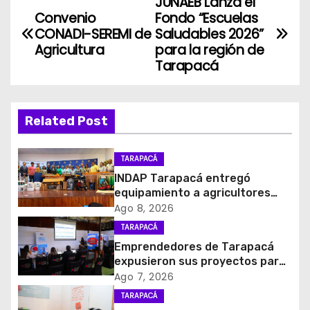
JUNAEB Lanza el
N
Convenio
Fondo “Escuelas
a
CONADI-SEREMI de
Saludables 2026”
Agricultura
para la región de
v
Tarapacá
e
g
Related Post
a
TARAPACÁ
c
INDAP Tarapacá entregó
equipamiento a agricultores
i
para prevenir la mosca de la
Ago 8, 2026
fruta en Pica
TARAPACÁ
ó
Emprendedores de Tarapacá
expusieron sus proyectos para
n
acceder al Fondo Capital
Ago 7, 2026
Semilla de SERCOTEC
d
TARAPACÁ