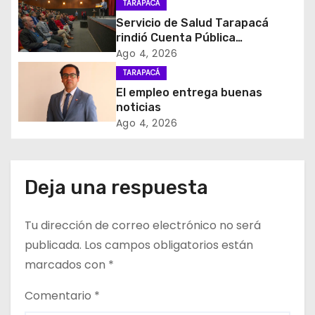
TARAPACÁ
d
Servicio de Salud Tarapacá
rindió Cuenta Pública
e
Participativa
Ago 4, 2026
TARAPACÁ
e
El empleo entrega buenas
noticias
n
Ago 4, 2026
t
r
Deja una respuesta
a
Tu dirección de correo electrónico no será
d
publicada.
Los campos obligatorios están
a
marcados con
*
s
Comentario
*