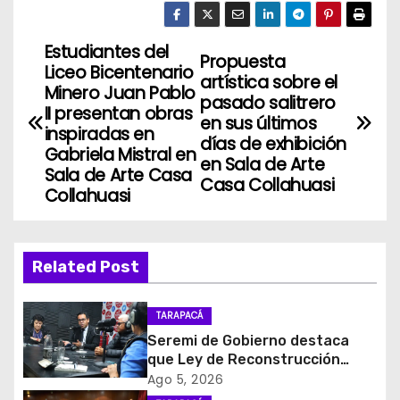
Estudiantes del
N
Propuesta
Liceo Bicentenario
artística sobre el
a
Minero Juan Pablo
pasado salitrero
II presentan obras
en sus últimos
v
inspiradas en
días de exhibición
Gabriela Mistral en
en Sala de Arte
e
Sala de Arte Casa
Casa Collahuasi
Collahuasi
g
a
Related Post
c
i
TARAPACÁ
Seremi de Gobierno destaca
ó
que Ley de Reconstrucción
Nacional impulsará la inversión
Ago 5, 2026
n
y el empleo en Tarapacá