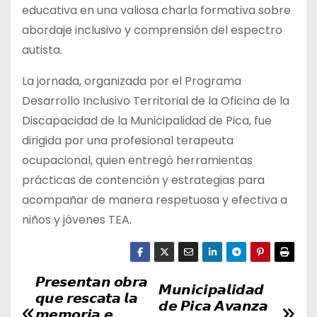
educativa en una valiosa charla formativa sobre
abordaje inclusivo y comprensión del espectro
autista.
La jornada, organizada por el Programa
Desarrollo Inclusivo Territorial de la Oficina de la
Discapacidad de la Municipalidad de Pica, fue
dirigida por una profesional terapeuta
ocupacional, quien entregó herramientas
prácticas de contención y estrategias para
acompañar de manera respetuosa y efectiva a
niños y jóvenes TEA.
𝙋𝙧𝙚𝙨𝙚𝙣𝙩𝙖𝙣 𝙤𝙗𝙧𝙖
N
𝙈𝙪𝙣𝙞𝙘𝙞𝙥𝙖𝙡𝙞𝙙𝙖𝙙
𝙦𝙪𝙚 𝙧𝙚𝙨𝙘𝙖𝙩𝙖 𝙡𝙖
𝙙𝙚 𝙋𝙞𝙘𝙖 𝘼𝙫𝙖𝙣𝙯𝙖
𝙢𝙚𝙢𝙤𝙧𝙞𝙖 𝙚