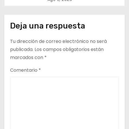
e
n
Deja una respuesta
t
r
Tu dirección de correo electrónico no será
publicada.
Los campos obligatorios están
a
marcados con
*
d
Comentario
*
a
s