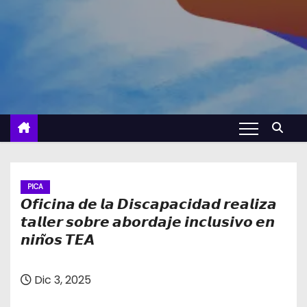
PICA
𝙊𝙛𝙞𝙘𝙞𝙣𝙖 𝙙𝙚 𝙡𝙖 𝘿𝙞𝙨𝙘𝙖𝙥𝙖𝙘𝙞𝙙𝙖𝙙 𝙧𝙚𝙖𝙡𝙞𝙯𝙖
𝙩𝙖𝙡𝙡𝙚𝙧 𝙨𝙤𝙗𝙧𝙚 𝙖𝙗𝙤𝙧𝙙𝙖𝙟𝙚 𝙞𝙣𝙘𝙡𝙪𝙨𝙞𝙫𝙤 𝙚𝙣
𝙣𝙞𝙣̃𝙤𝙨 𝙏𝙀𝘼
Dic 3, 2025