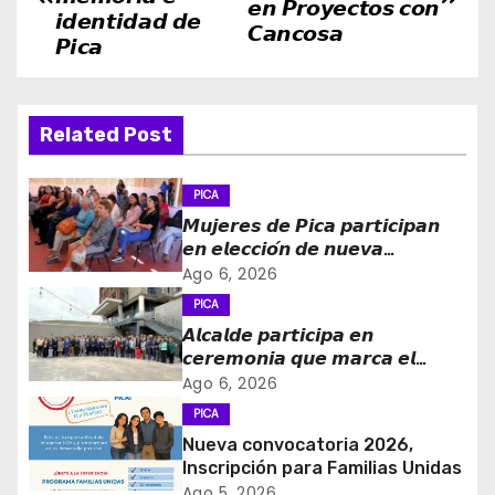
a
𝙚𝙣 𝙋𝙧𝙤𝙮𝙚𝙘𝙩𝙤𝙨 𝙘𝙤𝙣
𝙞𝙙𝙚𝙣𝙩𝙞𝙙𝙖𝙙 𝙙𝙚
𝘾𝙖𝙣𝙘𝙤𝙨𝙖
v
𝙋𝙞𝙘𝙖
e
g
Related Post
a
PICA
c
𝙈𝙪𝙟𝙚𝙧𝙚𝙨 𝙙𝙚 𝙋𝙞𝙘𝙖 𝙥𝙖𝙧𝙩𝙞𝙘𝙞𝙥𝙖𝙣
𝙚𝙣 𝙚𝙡𝙚𝙘𝙘𝙞𝙤́𝙣 𝙙𝙚 𝙣𝙪𝙚𝙫𝙖
i
𝙙𝙞𝙧𝙚𝙘𝙩𝙞𝙫𝙖 𝙙𝙚 𝙡𝙖 𝙈𝙚𝙨𝙖 𝙙𝙚 𝙡𝙖
Ago 6, 2026
𝙈𝙪𝙟𝙚𝙧 𝙍𝙪𝙧𝙖𝙡 𝙚 𝙄𝙣𝙙𝙞́𝙜𝙚𝙣𝙖
PICA
ó
𝘼𝙡𝙘𝙖𝙡𝙙𝙚 𝙥𝙖𝙧𝙩𝙞𝙘𝙞𝙥𝙖 𝙚𝙣
𝙘𝙚𝙧𝙚𝙢𝙤𝙣𝙞𝙖 𝙦𝙪𝙚 𝙢𝙖𝙧𝙘𝙖 𝙚𝙡
n
𝙞𝙣𝙜𝙧𝙚𝙨𝙤 𝙙𝙚 𝙚𝙜𝙧𝙚𝙨𝙖𝙙𝙤𝙨 𝙙𝙚𝙡
Ago 6, 2026
𝙇𝙞𝙘𝙚𝙤 𝘽𝙞𝙘𝙚𝙣𝙩𝙚𝙣𝙖𝙧𝙞𝙤 𝙋𝙖𝙙𝙧𝙚
d
PICA
𝘼𝙡𝙗𝙚𝙧𝙩𝙤 𝙃𝙪𝙧𝙩𝙖𝙙𝙤 𝙙𝙚 𝙋𝙞𝙘𝙖 𝙖 𝙡𝙖
Nueva convocatoria 2026,
𝙞𝙣𝙙𝙪𝙨𝙩𝙧𝙞𝙖 𝙢𝙞𝙣𝙚𝙧𝙖
e
Inscripción para Familias Unidas
Ago 5, 2026