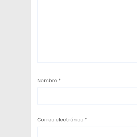
a
d
a
s
Nombre
*
Correo electrónico
*