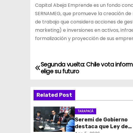
Capital Abeja Emprende es un fondo conc
SERNAMEG, que promueve la creación de n
de trabajo que considera acciones de gest
marketing) e inversiones en activos, infrae
formalización y proyección de sus empre
Segunda vuelta: Chile vota infor
N
elige su futuro
a
v
Related Post
e
TARAPACÁ
g
Seremi de Gobierno
destaca que Ley de
a