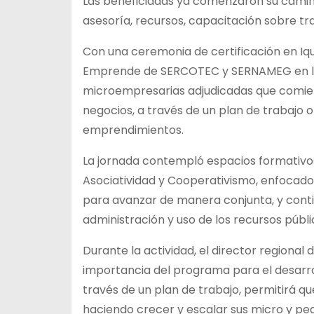
Las beneficiadas ya comenzaron su cami
asesoría, recursos, capacitación sobre tr
Con una ceremonia de certificación en Iqu
Emprende de SERCOTEC y SERNAMEG en la 
microempresarias adjudicadas que comien
negocios, a través de un plan de trabajo 
emprendimientos.
La jornada contempló espacios formativos
Asociatividad y Cooperativismo, enfocad
para avanzar de manera conjunta, y conti
administración y uso de los recursos públi
Durante la actividad, el director regiona
importancia del programa para el desarrol
través de un plan de trabajo, permitirá q
haciendo crecer y escalar sus micro y peq