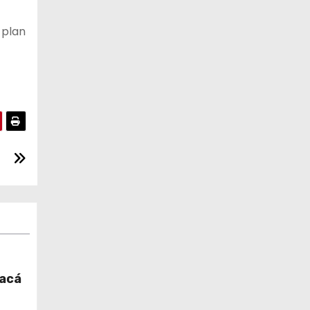
 plan
pacá