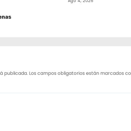
onal
Participativa
Ago 4, 2026
 y el
uenas
á publicada.
Los campos obligatorios están marcados c