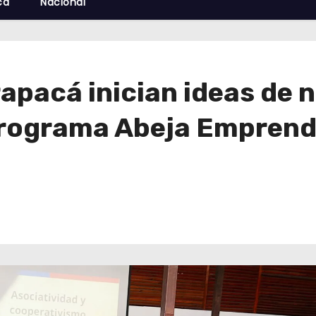
cá
Nacional
apacá inician ideas de 
Programa Abeja Empren