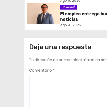
Reconstrucción Naci
Ago 5, 2026
c
impulsará la inversión
TARAPACÁ
empleo en Tarapacá
El empleo entrega b
i
noticias
ó
Ago 4, 2026
n
d
Deja una respuesta
e
Tu dirección de correo electrónico no ser
e
Comentario
*
n
t
r