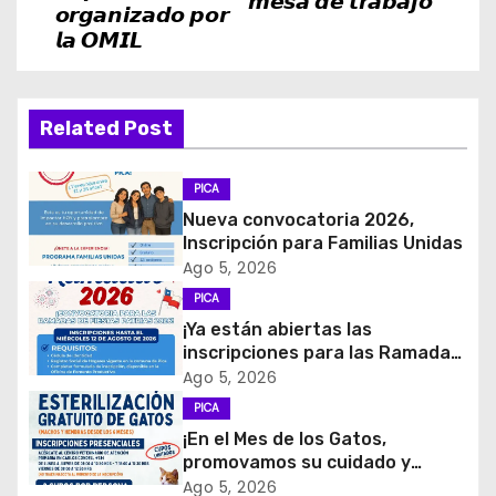
𝙢𝙚𝙨𝙖 𝙙𝙚 𝙩𝙧𝙖𝙗𝙖𝙟𝙤
𝙤𝙧𝙜𝙖𝙣𝙞𝙯𝙖𝙙𝙤 𝙥𝙤𝙧
g
𝙡𝙖 𝙊𝙈𝙄𝙇
a
c
Related Post
i
PICA
ó
Nueva convocatoria 2026,
Inscripción para Familias Unidas
n
Ago 5, 2026
d
PICA
¡Ya están abiertas las
e
inscripciones para las Ramadas
de Fiestas Patrias 2026!
Ago 5, 2026
e
PICA
¡En el Mes de los Gatos,
n
promovamos su cuidado y
tenencia responsable!
Ago 5, 2026