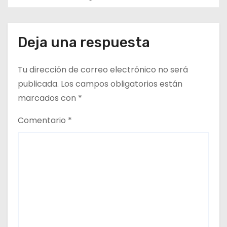
t
r
a
Deja una respuesta
d
Tu dirección de correo electrónico no será
a
publicada.
Los campos obligatorios están
marcados con
*
s
Comentario
*