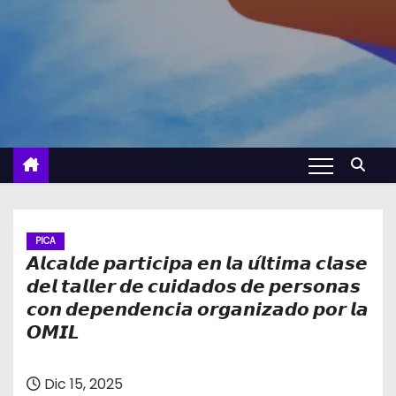
PICA
𝘼𝙡𝙘𝙖𝙡𝙙𝙚 𝙥𝙖𝙧𝙩𝙞𝙘𝙞𝙥𝙖 𝙚𝙣 𝙡𝙖 𝙪́𝙡𝙩𝙞𝙢𝙖 𝙘𝙡𝙖𝙨𝙚
𝙙𝙚𝙡 𝙩𝙖𝙡𝙡𝙚𝙧 𝙙𝙚 𝙘𝙪𝙞𝙙𝙖𝙙𝙤𝙨 𝙙𝙚 𝙥𝙚𝙧𝙨𝙤𝙣𝙖𝙨
𝙘𝙤𝙣 𝙙𝙚𝙥𝙚𝙣𝙙𝙚𝙣𝙘𝙞𝙖 𝙤𝙧𝙜𝙖𝙣𝙞𝙯𝙖𝙙𝙤 𝙥𝙤𝙧 𝙡𝙖
𝙊𝙈𝙄𝙇
Dic 15, 2025