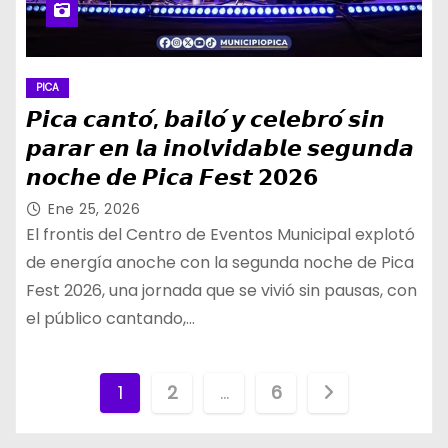
PICA
𝙋𝙞𝙘𝙖 𝙘𝙖𝙣𝙩𝙤́, 𝙗𝙖𝙞𝙡𝙤́ 𝙮 𝙘𝙚𝙡𝙚𝙗𝙧𝙤́ 𝙨𝙞𝙣
𝙥𝙖𝙧𝙖𝙧 𝙚𝙣 𝙡𝙖 𝙞𝙣𝙤𝙡𝙫𝙞𝙙𝙖𝙗𝙡𝙚 𝙨𝙚𝙜𝙪𝙣𝙙𝙖
𝙣𝙤𝙘𝙝𝙚 𝙙𝙚 𝙋𝙞𝙘𝙖 𝙁𝙚𝙨𝙩 𝟮𝟬𝟮𝟲
Ene 25, 2026
El frontis del Centro de Eventos Municipal explotó
de energía anoche con la segunda noche de Pica
Fest 2026, una jornada que se vivió sin pausas, con
el público cantando,…
P
1
2
…
6
a