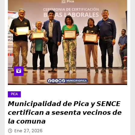
PICA
𝙈𝙪𝙣𝙞𝙘𝙞𝙥𝙖𝙡𝙞𝙙𝙖𝙙 𝙙𝙚 𝙋𝙞𝙘𝙖 𝙮 𝙎𝙀𝙉𝘾𝙀
𝙘𝙚𝙧𝙩𝙞𝙛𝙞𝙘𝙖𝙣 𝙖 𝙨𝙚𝙨𝙚𝙣𝙩𝙖 𝙫𝙚𝙘𝙞𝙣𝙤𝙨 𝙙𝙚
𝙡𝙖 𝙘𝙤𝙢𝙪𝙣𝙖
Ene 27, 2026