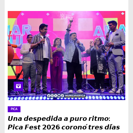
PICA
𝙐𝙣𝙖 𝙙𝙚𝙨𝙥𝙚𝙙𝙞𝙙𝙖 𝙖 𝙥𝙪𝙧𝙤 𝙧𝙞𝙩𝙢𝙤:
𝙋𝙞𝙘𝙖 𝙁𝙚𝙨𝙩 𝟮𝟬𝟮𝟲 𝙘𝙤𝙧𝙤𝙣𝙤́ 𝙩𝙧𝙚𝙨 𝙙𝙞́𝙖𝙨