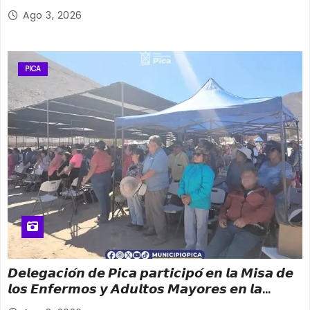
Ago 3, 2026
PICA
𝘿𝙚𝙡𝙚𝙜𝙖𝙘𝙞𝙤́𝙣 𝙙𝙚 𝙋𝙞𝙘𝙖 𝙥𝙖𝙧𝙩𝙞𝙘𝙞𝙥𝙤́ 𝙚𝙣 𝙡𝙖 𝙈𝙞𝙨𝙖 𝙙𝙚
𝙡𝙤𝙨 𝙀𝙣𝙛𝙚𝙧𝙢𝙤𝙨 𝙮 𝘼𝙙𝙪𝙡𝙩𝙤𝙨 𝙈𝙖𝙮𝙤𝙧𝙚𝙨 𝙚𝙣 𝙡𝙖
𝙁𝙞𝙚𝙨𝙩𝙖 𝙋𝙖𝙩𝙧𝙤𝙣𝙖𝙡 𝙙𝙚 𝙎𝙖𝙣 𝙇𝙤𝙧𝙚𝙣𝙯𝙤 𝟮𝟬𝟮𝟲