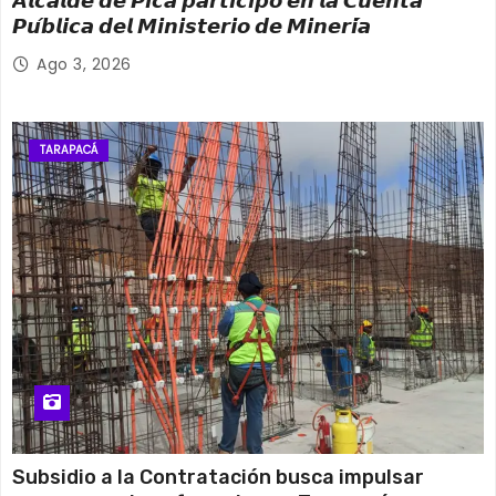
e
𝘼𝙡𝙘𝙖𝙡𝙙𝙚 𝙙𝙚 𝙋𝙞𝙘𝙖 𝙥𝙖𝙧𝙩𝙞𝙘𝙞𝙥𝙤́ 𝙚𝙣 𝙡𝙖 𝘾𝙪𝙚𝙣𝙩𝙖
𝙋𝙪́𝙗𝙡𝙞𝙘𝙖 𝙙𝙚𝙡 𝙈𝙞𝙣𝙞𝙨𝙩𝙚𝙧𝙞𝙤 𝙙𝙚 𝙈𝙞𝙣𝙚𝙧𝙞́𝙖
n
Ago 3, 2026
t
r
TARAPACÁ
a
d
a
s
Subsidio a la Contratación busca impulsar