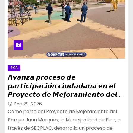
PICA
𝘼𝙫𝙖𝙣𝙯𝙖 𝙥𝙧𝙤𝙘𝙚𝙨𝙤 𝙙𝙚
𝙥𝙖𝙧𝙩𝙞𝙘𝙞𝙥𝙖𝙘𝙞𝙤́𝙣 𝙘𝙞𝙪𝙙𝙖𝙙𝙖𝙣𝙖 𝙚𝙣 𝙚𝙡
𝙋𝙧𝙤𝙮𝙚𝙘𝙩𝙤 𝙙𝙚 𝙈𝙚𝙟𝙤𝙧𝙖𝙢𝙞𝙚𝙣𝙩𝙤 𝙙𝙚𝙡
𝙋𝙖𝙧𝙦𝙪𝙚 𝙅𝙪𝙖𝙣 𝙈𝙖𝙧𝙦𝙪𝙚́𝙨
Ene 29, 2026
Como parte del Proyecto de Mejoramiento del
Parque Juan Marqués, la Municipalidad de Pica, a
través de SECPLAC, desarrolla un proceso de