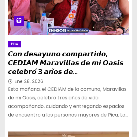
PICA
𝘾𝙤𝙣 𝙙𝙚𝙨𝙖𝙮𝙪𝙣𝙤 𝙘𝙤𝙢𝙥𝙖𝙧𝙩𝙞𝙙𝙤,
𝘾𝙀𝘿𝙄𝘼𝙈 𝙈𝙖𝙧𝙖𝙫𝙞𝙡𝙡𝙖𝙨 𝙙𝙚 𝙢𝙞 𝙊𝙖𝙨𝙞𝙨
𝙘𝙚𝙡𝙚𝙗𝙧𝙤́ 𝟯 𝙖𝙣̃𝙤𝙨 𝙙𝙚
𝙛𝙪𝙣𝙘𝙞𝙤𝙣𝙖𝙢𝙞𝙚𝙣𝙩𝙤
Ene 28, 2026
Esta mañana, el CEDIAM de la comuna, Maravillas
de mi Oasis, celebró tres años de vida
acompañando, cuidando y entregando espacios
de encuentro a las personas mayores de Pica. La…