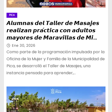
PICA
𝘼𝙡𝙪𝙢𝙣𝙖𝙨 𝙙𝙚𝙡 𝙏𝙖𝙡𝙡𝙚𝙧 𝙙𝙚 𝙈𝙖𝙨𝙖𝙟𝙚𝙨
𝙧𝙚𝙖𝙡𝙞𝙯𝙖𝙣 𝙥𝙧𝙖́𝙘𝙩𝙞𝙘𝙖 𝙘𝙤𝙣 𝙖𝙙𝙪𝙡𝙩𝙤𝙨
𝙢𝙖𝙮𝙤𝙧𝙚𝙨 𝙙𝙚 𝙈𝙖𝙧𝙖𝙫𝙞𝙡𝙡𝙖𝙨 𝙙𝙚 𝙈𝙞
𝙊𝙖𝙨𝙞𝙨
Ene 30, 2026
Como parte de la programación impulsada por la
Oficina de la Mujer y Familia de la Municipalidad de
Pica, se desarrolló el Taller de Masajes, una
instancia pensada para aprender,…