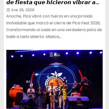
𝙙𝙚 𝙛𝙞𝙚𝙨𝙩𝙖 𝙦𝙪𝙚 𝙝𝙞𝙘𝙞𝙚𝙧𝙤𝙣 𝙫𝙞𝙗𝙧𝙖𝙧 𝙖
𝙩𝙤𝙙𝙤 𝙚𝙡 𝙤𝙖𝙨𝙞𝙨
Ene 26, 2026
Anoche, Pica vibró con fuerza en una jornada
inolvidable que marcó el cierre de Pica Fest 2026,
transformando el oasis en una verdadera pista de
baile a cielo abierto. Música,…