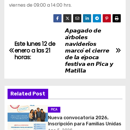
viernes de 09:00 a 14:00 hrs.
𝘼𝙥𝙖𝙜𝙖𝙙𝙤 𝙙𝙚
N
𝙖́𝙧𝙗𝙤𝙡𝙚𝙨
a
Este lunes 12 de
𝙣𝙖𝙫𝙞𝙙𝙚𝙣̃𝙤𝙨
enero a las 21
𝙢𝙖𝙧𝙘𝙤́ 𝙚𝙡 𝙘𝙞𝙚𝙧𝙧𝙚
v
horas:
𝙙𝙚 𝙡𝙖 𝙚́𝙥𝙤𝙘𝙖
𝙛𝙚𝙨𝙩𝙞𝙫𝙖 𝙚𝙣 𝙋𝙞𝙘𝙖 𝙮
e
𝙈𝙖𝙩𝙞𝙡𝙡𝙖
g
a
Related Post
c
PICA
i
Nueva convocatoria 2026,
Inscripción para Familias Unidas