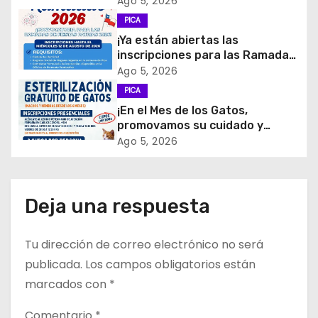
ó
Ago 5, 2026
PICA
n
¡Ya están abiertas las
d
inscripciones para las Ramadas
de Fiestas Patrias 2026!
Ago 5, 2026
e
PICA
¡En el Mes de los Gatos,
e
promovamos su cuidado y
tenencia responsable!
Ago 5, 2026
n
t
Deja una respuesta
r
a
Tu dirección de correo electrónico no será
d
publicada.
Los campos obligatorios están
marcados con
*
a
Comentario
*