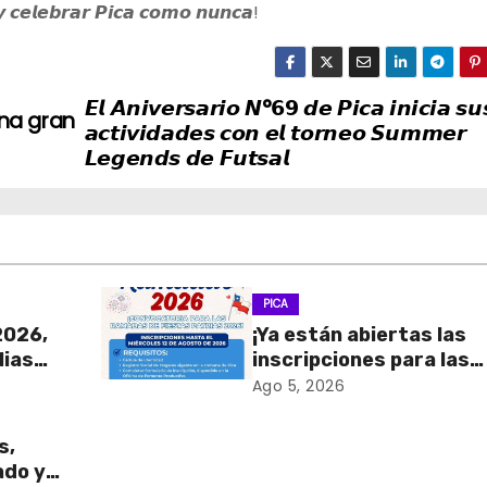
𝙮 𝙘𝙚𝙡𝙚𝙗𝙧𝙖𝙧 𝙋𝙞𝙘𝙖 𝙘𝙤𝙢𝙤 𝙣𝙪𝙣𝙘𝙖!
𝙀𝙡 𝘼𝙣𝙞𝙫𝙚𝙧𝙨𝙖𝙧𝙞𝙤 𝙉°𝟲𝟵 𝙙𝙚 𝙋𝙞𝙘𝙖 𝙞𝙣𝙞𝙘𝙞𝙖 𝙨𝙪
una gran
𝙖𝙘𝙩𝙞𝙫𝙞𝙙𝙖𝙙𝙚𝙨 𝙘𝙤𝙣 𝙚𝙡 𝙩𝙤𝙧𝙣𝙚𝙤 𝙎𝙪𝙢𝙢𝙚𝙧
𝙇𝙚𝙜𝙚𝙣𝙙𝙨 𝙙𝙚 𝙁𝙪𝙩𝙨𝙖𝙡
PICA
2026,
¡Ya están abiertas las
lias
inscripciones para las
Ramadas de Fiestas
Ago 5, 2026
Patrias 2026!
s,
ado y