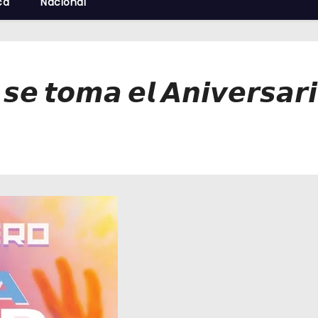
cá
Nacional
 𝙨𝙚 𝙩𝙤𝙢𝙖 𝙚𝙡 𝘼𝙣𝙞𝙫𝙚𝙧𝙨𝙖𝙧