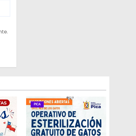
nte.
PICA