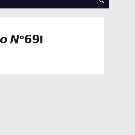
𝙞𝙤 𝙉°𝟲𝟵!