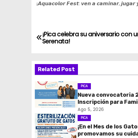
¡𝘼𝙦𝙪𝙖𝙘𝙤𝙡𝙤𝙧 𝙁𝙚𝙨𝙩: 𝙫𝙚𝙣 𝙖 𝙘𝙖𝙢𝙞𝙣𝙖𝙧, 𝙟𝙪𝙜𝙖𝙧 
N
¡Pica celebra su aniversario con 
Serenata!
a
v
Related Post
e
g
PICA
Nueva convocatoria 
a
Inscripción para Fami
c
Unidas
Ago 5, 2026
PICA
i
¡En el Mes de los Gato
promovamos su cuid
ó