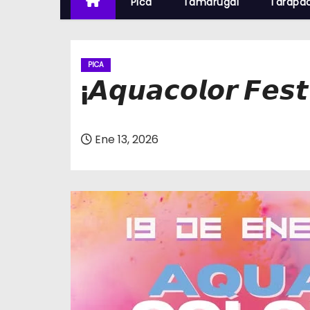
Pica
Tamarugal
Tarapa
PICA
¡𝘼𝙦𝙪𝙖𝙘𝙤𝙡𝙤𝙧 𝙁𝙚𝙨𝙩
Ene 13, 2026