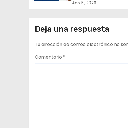
tenencia responsable
Ago 5, 2026
n
d
Deja una respuesta
e
Tu dirección de correo electrónico no ser
e
n
Comentario
*
t
r
a
d
a