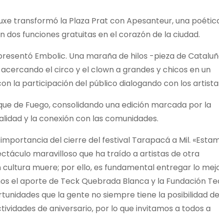
Luxe transformó la Plaza Prat con Apesanteur, una poétic
n dos funciones gratuitas en el corazón de la ciudad.
resentó Embolic. Una maraña de hilos -pieza de Cataluñ
acercando el circo y el clown a grandes y chicos en un
n la participación del público dialogando con los artista
hoque de Fuego, consolidando una edición marcada por la
calidad y la conexión con las comunidades.
a importancia del cierre del festival Tarapacá a Mil. «Esta
táculo maravilloso que ha traído a artistas de otra
cultura muere; por ello, es fundamental entregar lo mej
s el aporte de Teck Quebrada Blanca y la Fundación Te
tunidades que la gente no siempre tiene la posibilidad de
tividades de aniversario, por lo que invitamos a todos a