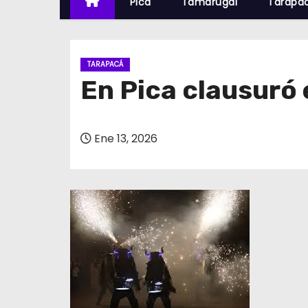
Pica
Tamarugal
Tarapa
TARAPACÁ
En Pica clausuró e
Ene 13, 2026