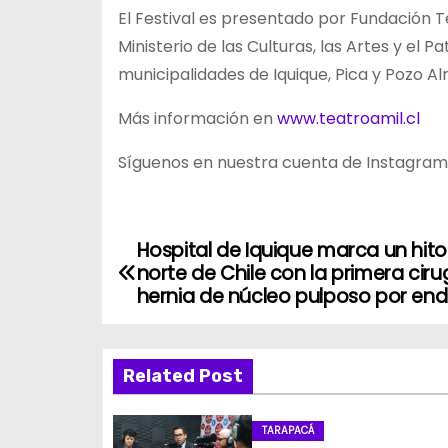
El Festival es presentado por Fundación T
Ministerio de las Culturas, las Artes y el 
municipalidades de Iquique, Pica y Pozo A
Más información en
www.teatroamil.cl
Síguenos en nuestra cuenta de Instagra
Hospital de Iquique marca un hito
N
norte de Chile con la primera ciru
a
hernia de núcleo pulposo por en
v
Related Post
e
g
TARAPACÁ