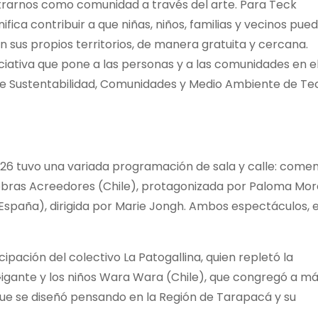
ntrarnos como comunidad a través del arte. Para Teck
fica contribuir a que niñas, niños, familias y vecinos pue
 en sus propios territorios, de manera gratuita y cercana.
iativa que pone a las personas y a las comunidades en e
de Sustentabilidad, Comunidades y Medio Ambiente de Te
2026 tuvo una variada programación de sala y calle: come
s obras Acreedores (Chile), protagonizada por Paloma Mor
(España), dirigida por Marie Jongh. Ambos espectáculos, 
ipación del colectivo La Patogallina, quien repletó la
Gigante y los niños Wara Wara (Chile), que congregó a m
que se diseñó pensando en la Región de Tarapacá y su