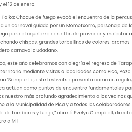
 el 12 de enero.
Su Talka: Choque de fuego evocó el encuentro de la percus
a a un carnaval guiado por un Momotxorro, personaje de l
ego para el aquelarre con el fin de provocar y molestar a
echando chispas, grandes torbellinos de colores, aromas,
dadero carnaval ciudadano.
ca, este año celebramos con alegría el regreso de Tara
territorio mediante visitas a localidades como Pica, Pozo
ma ‘Sí importa’, este festival se presenta como un regalo,
música actúan como puntos de encuentro fundamentales pa
os nuestro más profundo agradecimiento a los vecinos q
o a la Municipalidad de Pica y a todos los colaboradores
e de tambores y fuego,” afirmó Evelyn Campbell, directo
ro a Mil.