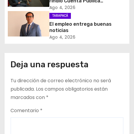
rindió Cuenta Pública
Participativa
d
Ago 4, 2026
TARAPACÁ
e
El empleo entrega buenas
noticias
e
Ago 4, 2026
n
t
Deja una respuesta
r
Tu dirección de correo electrónico no será
a
publicada.
Los campos obligatorios están
d
marcados con
*
a
Comentario
*
s