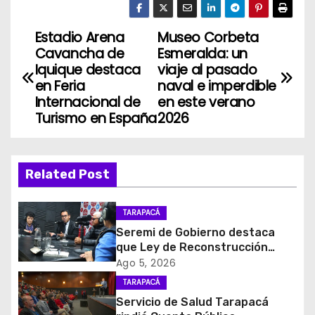
Estadio Arena
Museo Corbeta
N
Cavancha de
Esmeralda: un
a
Iquique destaca
viaje al pasado
en Feria
naval e imperdible
v
Internacional de
en este verano
Turismo en España
2026
e
g
Related Post
a
c
TARAPACÁ
Seremi de Gobierno destaca
i
que Ley de Reconstrucción
Nacional impulsará la inversión
Ago 5, 2026
ó
y el empleo en Tarapacá
TARAPACÁ
Servicio de Salud Tarapacá
n