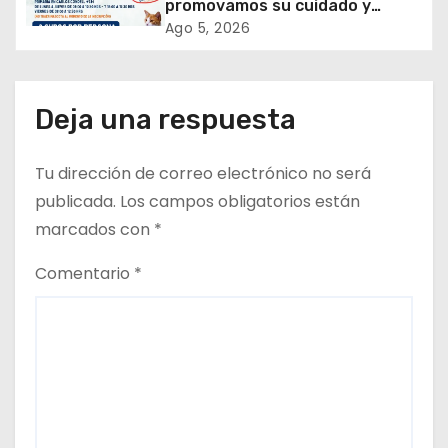
promovamos su cuidado y
a
tenencia responsable!
Ago 5, 2026
d
a
Deja una respuesta
s
Tu dirección de correo electrónico no será
publicada.
Los campos obligatorios están
marcados con
*
Comentario
*