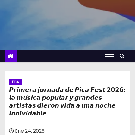
PICA
𝙋𝙧𝙞𝙢𝙚𝙧𝙖 𝙟𝙤𝙧𝙣𝙖𝙙𝙖 𝙙𝙚 𝙋𝙞𝙘𝙖 𝙁𝙚𝙨𝙩 𝟮𝟬𝟮𝟲:
𝙡𝙖 𝙢𝙪́𝙨𝙞𝙘𝙖 𝙥𝙤𝙥𝙪𝙡𝙖𝙧 𝙮 𝙜𝙧𝙖𝙣𝙙𝙚𝙨
𝙖𝙧𝙩𝙞𝙨𝙩𝙖𝙨 𝙙𝙞𝙚𝙧𝙤𝙣 𝙫𝙞𝙙𝙖 𝙖 𝙪𝙣𝙖 𝙣𝙤𝙘𝙝𝙚
𝙞𝙣𝙤𝙡𝙫𝙞𝙙𝙖𝙗𝙡𝙚
Ene 24, 2026