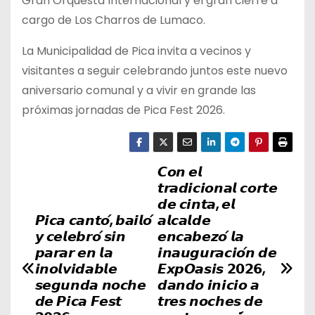
Gran Orquesta Internacional y el gran cierre a
cargo de Los Charros de Lumaco.
La Municipalidad de Pica invita a vecinos y
visitantes a seguir celebrando juntos este nuevo
aniversario comunal y a vivir en grande las
próximas jornadas de Pica Fest 2026.
𝘾𝙤𝙣 𝙚𝙡
N
𝙩𝙧𝙖𝙙𝙞𝙘𝙞𝙤𝙣𝙖𝙡 𝙘𝙤𝙧𝙩𝙚
a
𝙙𝙚 𝙘𝙞𝙣𝙩𝙖, 𝙚𝙡
𝙋𝙞𝙘𝙖 𝙘𝙖𝙣𝙩𝙤́, 𝙗𝙖𝙞𝙡𝙤́
𝙖𝙡𝙘𝙖𝙡𝙙𝙚
v
𝙮 𝙘𝙚𝙡𝙚𝙗𝙧𝙤́ 𝙨𝙞𝙣
𝙚𝙣𝙘𝙖𝙗𝙚𝙯𝙤́ 𝙡𝙖
𝙥𝙖𝙧𝙖𝙧 𝙚𝙣 𝙡𝙖
𝙞𝙣𝙖𝙪𝙜𝙪𝙧𝙖𝙘𝙞𝙤́𝙣 𝙙𝙚
e
𝙞𝙣𝙤𝙡𝙫𝙞𝙙𝙖𝙗𝙡𝙚
𝙀𝙭𝙥𝙊𝙖𝙨𝙞𝙨 𝟮𝟬𝟮𝟲,
𝙨𝙚𝙜𝙪𝙣𝙙𝙖 𝙣𝙤𝙘𝙝𝙚
𝙙𝙖𝙣𝙙𝙤 𝙞𝙣𝙞𝙘𝙞𝙤 𝙖
g
𝙙𝙚 𝙋𝙞𝙘𝙖 𝙁𝙚𝙨𝙩
𝙩𝙧𝙚𝙨 𝙣𝙤𝙘𝙝𝙚𝙨 𝙙𝙚