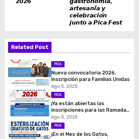
𝟮𝟬𝟮𝟲
𝙜𝙖𝙨𝙩𝙧𝙤𝙣𝙤𝙢𝙞́𝙖,
a
𝙖𝙧𝙩𝙚𝙨𝙖𝙣𝙞́𝙖 𝙮
𝙘𝙚𝙡𝙚𝙗𝙧𝙖𝙘𝙞𝙤́𝙣
c
𝙟𝙪𝙣𝙩𝙤 𝙖 𝙋𝙞𝙘𝙖 𝙁𝙚𝙨𝙩
i
ó
Related Post
n
PICA
d
Nueva convocatoria 2026,
Inscripción para Familias Unidas
e
Ago 5, 2026
e
PICA
¡Ya están abiertas las
n
inscripciones para las Ramadas
de Fiestas Patrias 2026!
Ago 5, 2026
t
PICA
r
¡En el Mes de los Gatos,