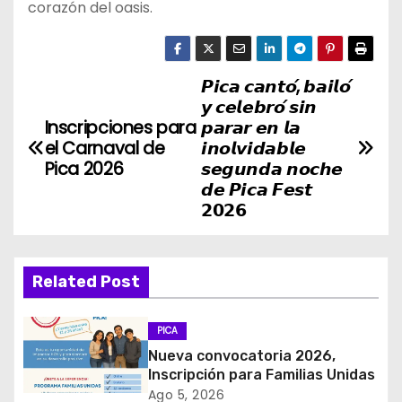
corazón del oasis.
𝙋𝙞𝙘𝙖 𝙘𝙖𝙣𝙩𝙤́, 𝙗𝙖𝙞𝙡𝙤́
N
𝙮 𝙘𝙚𝙡𝙚𝙗𝙧𝙤́ 𝙨𝙞𝙣
a
Inscripciones para
𝙥𝙖𝙧𝙖𝙧 𝙚𝙣 𝙡𝙖
el Carnaval de
𝙞𝙣𝙤𝙡𝙫𝙞𝙙𝙖𝙗𝙡𝙚
v
Pica 2026
𝙨𝙚𝙜𝙪𝙣𝙙𝙖 𝙣𝙤𝙘𝙝𝙚
𝙙𝙚 𝙋𝙞𝙘𝙖 𝙁𝙚𝙨𝙩
e
𝟮𝟬𝟮𝟲
g
a
Related Post
c
PICA
i
Nueva convocatoria 2026,
Inscripción para Familias Unidas
ó
Ago 5, 2026