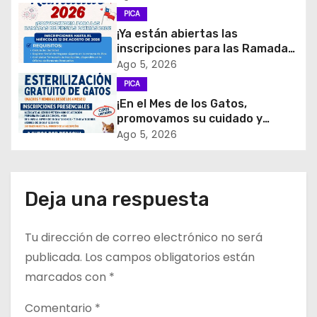
PICA
n
¡Ya están abiertas las
d
inscripciones para las Ramadas
de Fiestas Patrias 2026!
Ago 5, 2026
e
PICA
¡En el Mes de los Gatos,
e
promovamos su cuidado y
tenencia responsable!
Ago 5, 2026
n
t
Deja una respuesta
r
a
Tu dirección de correo electrónico no será
d
publicada.
Los campos obligatorios están
marcados con
*
a
Comentario
*