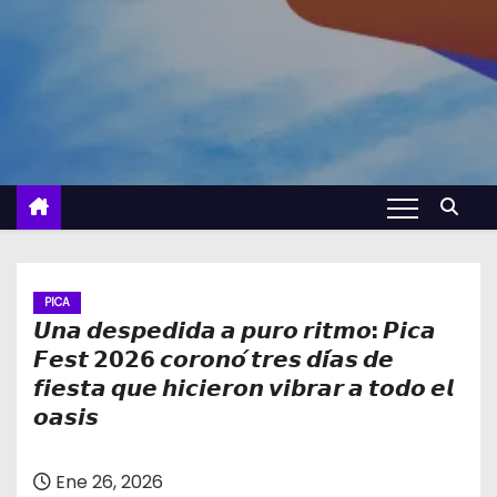
PICA
𝙐𝙣𝙖 𝙙𝙚𝙨𝙥𝙚𝙙𝙞𝙙𝙖 𝙖 𝙥𝙪𝙧𝙤 𝙧𝙞𝙩𝙢𝙤: 𝙋𝙞𝙘𝙖
𝙁𝙚𝙨𝙩 𝟮𝟬𝟮𝟲 𝙘𝙤𝙧𝙤𝙣𝙤́ 𝙩𝙧𝙚𝙨 𝙙𝙞́𝙖𝙨 𝙙𝙚
𝙛𝙞𝙚𝙨𝙩𝙖 𝙦𝙪𝙚 𝙝𝙞𝙘𝙞𝙚𝙧𝙤𝙣 𝙫𝙞𝙗𝙧𝙖𝙧 𝙖 𝙩𝙤𝙙𝙤 𝙚𝙡
𝙤𝙖𝙨𝙞𝙨
Ene 26, 2026