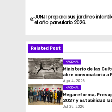
N
JUNJI prepara sus jardines infanti
a
el año parvulario 2026.
v
e
Related Post
g
NACIONAL
a
Ministerio de las Cul
c
abre convocatoria a
Cultura 2027 con foc
Ago 4, 2026
i
transparencia, innov
NACIONAL
acceso ciudadano
Megareforma, Presu
ó
2027 y estabilidad la
n
marcan reunión clave
Jul 25, 2026
FENATRAMA y el Minis