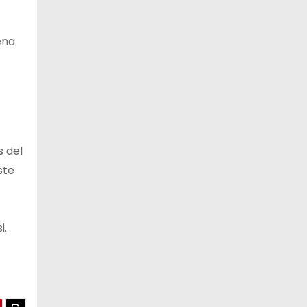
ena
s del
ste
i.