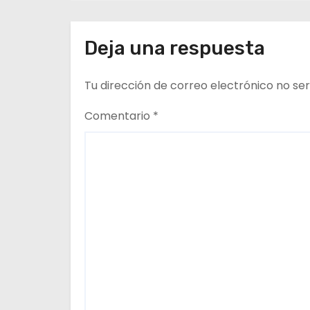
d
del Medio Ambiente
e
Deja una respuesta
e
Tu dirección de correo electrónico no ser
n
Comentario
*
t
r
a
d
a
s