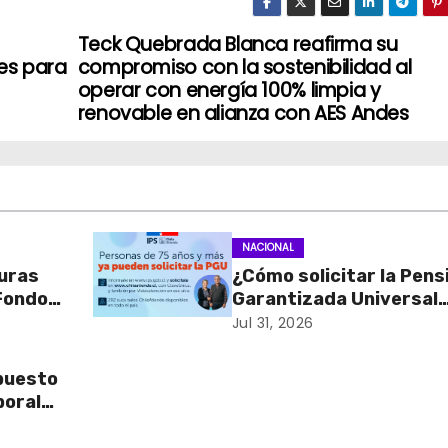
Teck Quebrada Blanca reafirma su
les para
compromiso con la sostenibilidad al
operar con energía 100% limpia y
renovable en alianza con AES Andes
NACIONAL
turas
¿Cómo solicitar la Pens
 Fondos
Garantizada Universal
o en
(PGU)?
Jul 31, 2026
ación y
puesto
boral
 entre
terio