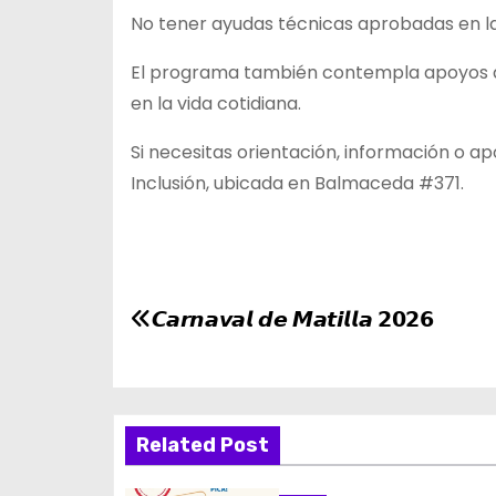
No tener ayudas técnicas aprobadas en l
El programa también contempla apoyos d
en la vida cotidiana.
Si necesitas orientación, información o a
Inclusión, ubicada en Balmaceda #371.
N
𝘾𝙖𝙧𝙣𝙖𝙫𝙖𝙡 𝙙𝙚 𝙈𝙖𝙩𝙞𝙡𝙡𝙖 𝟮𝟬𝟮𝟲
a
v
e
Related Post
g