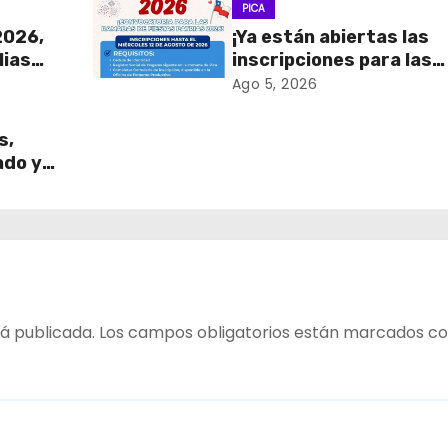
PICA
2026,
¡Ya están abiertas las
lias
inscripciones para las
Ramadas de Fiestas
Ago 5, 2026
Patrias 2026!
s,
ado y
!
á publicada.
Los campos obligatorios están marcados c