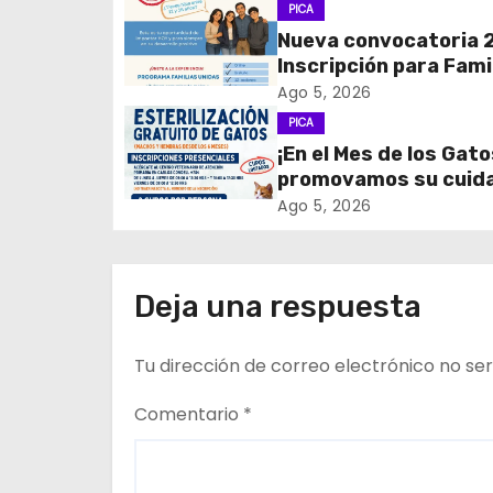
PICA
a
Nueva convocatoria 
c
Inscripción para Fami
Unidas
Ago 5, 2026
i
PICA
¡En el Mes de los Gato
ó
promovamos su cuid
n
tenencia responsable
Ago 5, 2026
d
e
Deja una respuesta
e
Tu dirección de correo electrónico no ser
n
Comentario
*
t
r