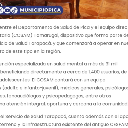
 entre el Departamento de Salud de Pica y el equipo direc
aria (COSAM) Tamarugal, dispositivo que forma parte de
vicio de Salud Tarapacá, y que comenzará a operar en nu
o de este tipo en la región.
ención especializada en salud mental a más de 31 mil
 beneficiando directamente a cerca de 1.400 usuarios, de 
 adolescentes. El COSAM contará con un equipo
s (adulto e infanto-juvenil), médicos generales, psicólogos
res, fonoaudiólogos y psicopedagogos, entre otros
una atención integral, oportuna y cercana a la comunidad
el Servicio de Salud Tarapacá, cuenta además con el ap
 terreno y la infraestructura existente del antiguo CESFAM,