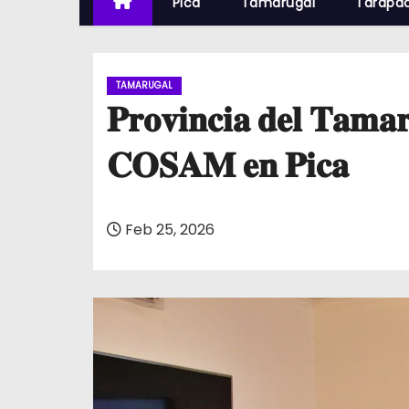
Pica
Tamarugal
Tarapa
TAMARUGAL
𝐏𝐫𝐨𝐯𝐢𝐧𝐜𝐢𝐚 𝐝𝐞𝐥 𝐓𝐚𝐦𝐚𝐫
𝐂𝐎𝐒𝐀𝐌 𝐞𝐧 𝐏𝐢𝐜𝐚
Feb 25, 2026