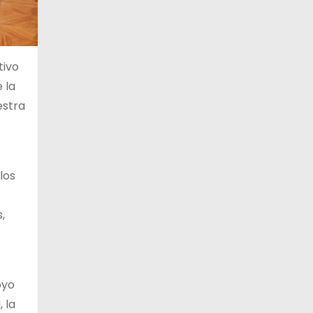
tivo
 la
estra
los
,
.
oyo
 la