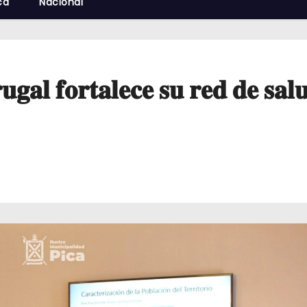
cá
Nacional
𝐮𝐠𝐚𝐥 𝐟𝐨𝐫𝐭𝐚𝐥𝐞𝐜𝐞 𝐬𝐮 𝐫𝐞𝐝 𝐝𝐞 𝐬𝐚