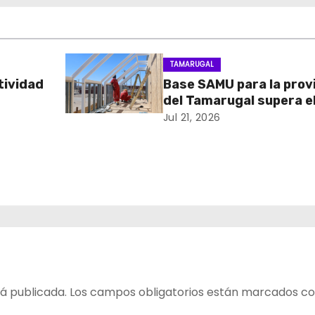
TAMARUGAL
tividad
Base SAMU para la prov
del Tamarugal supera e
uatro
60% de avance en su
Jul 21, 2026
s
construcción
e
s para
ación a
UNESCO
á publicada.
Los campos obligatorios están marcados c