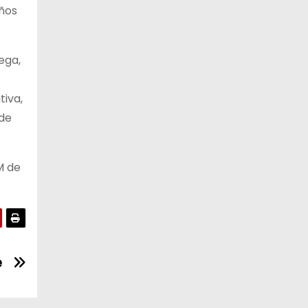
ños
ega,
tiva,
 de
M de
e