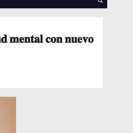
𝐮𝐝 𝐦𝐞𝐧𝐭𝐚𝐥 𝐜𝐨𝐧 𝐧𝐮𝐞𝐯𝐨