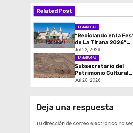
v
Related Post
e
g
TAMARUGAL
“Reciclando en la Fes
a
de La Tirana 2026”
c
recupera cerca de c
Jul 22, 2026
toneladas de residuo
TAMARUGAL
i
Subsecretario del
Patrimonio Cultural
ó
destacó atributos d
Jul 20, 2026
n
Geoglifos de Pintado
avanzar en su postul
d
Patrimonio Mundial 
Deja una respuesta
e
Tu dirección de correo electrónico no ser
e