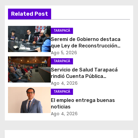
g
a
Related Post
c
TARAPACÁ
i
Seremi de Gobierno destaca
que Ley de Reconstrucción
ó
Nacional impulsará la inversión
Ago 5, 2026
y el empleo en Tarapacá
TARAPACÁ
n
Servicio de Salud Tarapacá
d
rindió Cuenta Pública
Participativa
Ago 4, 2026
e
TARAPACÁ
El empleo entrega buenas
e
noticias
Ago 4, 2026
n
t