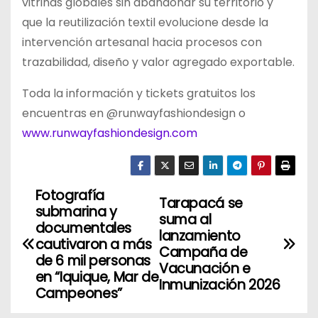
vitrinas globales sin abandonar su territorio y
que la reutilización textil evolucione desde la
intervención artesanal hacia procesos con
trazabilidad, diseño y valor agregado exportable.
Toda la información y tickets gratuitos los
encuentras en @runwayfashiondesign o
www.runwayfashiondesign.com
Fotografía
N
Tarapacá se
submarina y
suma al
a
documentales
lanzamiento
cautivaron a más
Campaña de
v
de 6 mil personas
Vacunación e
en “Iquique, Mar de
Inmunización 2026
e
Campeones”