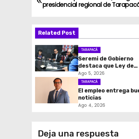
presidencial regional de Tarapac
a
v
Related Post
e
g
TARAPACÁ
Seremi de Gobierno
a
destaca que Ley de
c
Reconstrucción Naci
Ago 5, 2026
impulsará la inversión
TARAPACÁ
i
empleo en Tarapacá
El empleo entrega b
noticias
ó
Ago 4, 2026
n
d
Deja una respuesta