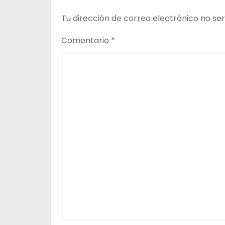
e
Tu dirección de correo electrónico no ser
e
n
Comentario
*
t
r
a
d
a
s