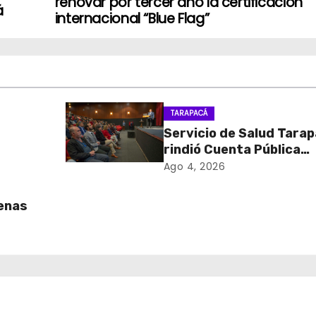
renovar por tercer año la certificación
á
internacional “Blue Flag”
TARAPACÁ
Servicio de Salud Tara
rindió Cuenta Pública
onal
Participativa
Ago 4, 2026
 y el
uenas