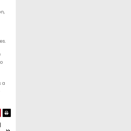
ón,
es.
n
jo
s a
0
l