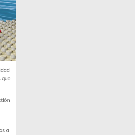
nidad
, que
stión
as a