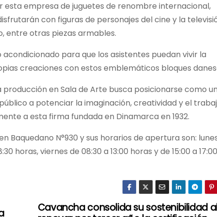
r esta empresa de juguetes de renombre internacional,
sfrutarán con figuras de personajes del cine y la televisi
o, entre otras piezas armables.
o acondicionado para que los asistentes puedan vivir la
ropias creaciones con estos emblemáticos bloques danes
va producción en Sala de Arte busca posicionarse como u
 público a potenciar la imaginación, creatividad y el traba
amente a esta firma fundada en Dinamarca en 1932.
a en Baquedano N°930 y sus horarios de apertura son: lune
8:30 horas, viernes de 08:30 a 13:00 horas y de 15:00 a 17:0
Cavancha consolida su sostenibilidad a
a