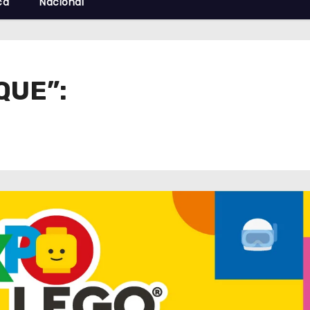
cá
Nacional
QUE”: