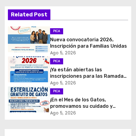
g
a
Related Post
c
PICA
i
Nueva convocatoria 2026,
Inscripción para Familias Unidas
ó
Ago 5, 2026
PICA
n
¡Ya están abiertas las
d
inscripciones para las Ramadas
de Fiestas Patrias 2026!
Ago 5, 2026
e
PICA
¡En el Mes de los Gatos,
e
promovamos su cuidado y
tenencia responsable!
Ago 5, 2026
n
t