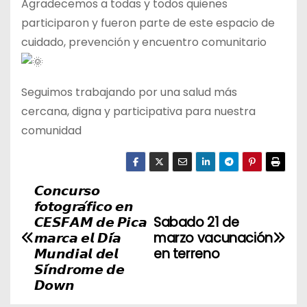
Agradecemos a todas y todos quienes
participaron y fueron parte de este espacio de
cuidado, prevención y encuentro comunitario
Seguimos trabajando por una salud más
cercana, digna y participativa para nuestra
comunidad
𝘾𝙤𝙣𝙘𝙪𝙧𝙨𝙤
N
𝙛𝙤𝙩𝙤𝙜𝙧𝙖́𝙛𝙞𝙘𝙤 𝙚𝙣
a
𝘾𝙀𝙎𝙁𝘼𝙈 𝙙𝙚 𝙋𝙞𝙘𝙖
Sabado 21 de
𝙢𝙖𝙧𝙘𝙖 𝙚𝙡 𝘿𝙞́𝙖
marzo vacunación
v
𝙈𝙪𝙣𝙙𝙞𝙖𝙡 𝙙𝙚𝙡
en terreno
𝙎𝙞́𝙣𝙙𝙧𝙤𝙢𝙚 𝙙𝙚
e
𝘿𝙤𝙬𝙣