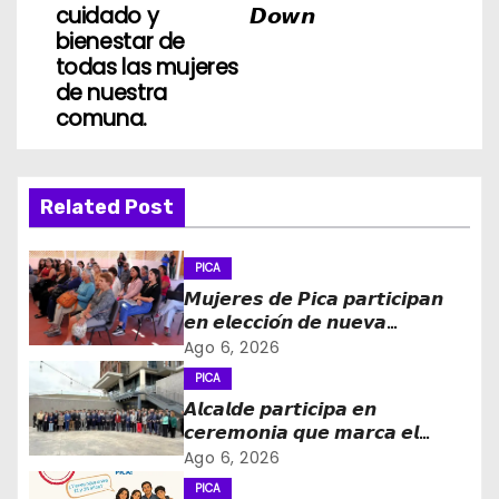
a
cuidado y
𝘿𝙤𝙬𝙣
bienestar de
c
todas las mujeres
i
de nuestra
comuna.
ó
n
Related Post
d
PICA
e
𝙈𝙪𝙟𝙚𝙧𝙚𝙨 𝙙𝙚 𝙋𝙞𝙘𝙖 𝙥𝙖𝙧𝙩𝙞𝙘𝙞𝙥𝙖𝙣
e
𝙚𝙣 𝙚𝙡𝙚𝙘𝙘𝙞𝙤́𝙣 𝙙𝙚 𝙣𝙪𝙚𝙫𝙖
𝙙𝙞𝙧𝙚𝙘𝙩𝙞𝙫𝙖 𝙙𝙚 𝙡𝙖 𝙈𝙚𝙨𝙖 𝙙𝙚 𝙡𝙖
Ago 6, 2026
n
𝙈𝙪𝙟𝙚𝙧 𝙍𝙪𝙧𝙖𝙡 𝙚 𝙄𝙣𝙙𝙞́𝙜𝙚𝙣𝙖
PICA
𝘼𝙡𝙘𝙖𝙡𝙙𝙚 𝙥𝙖𝙧𝙩𝙞𝙘𝙞𝙥𝙖 𝙚𝙣
t
𝙘𝙚𝙧𝙚𝙢𝙤𝙣𝙞𝙖 𝙦𝙪𝙚 𝙢𝙖𝙧𝙘𝙖 𝙚𝙡
𝙞𝙣𝙜𝙧𝙚𝙨𝙤 𝙙𝙚 𝙚𝙜𝙧𝙚𝙨𝙖𝙙𝙤𝙨 𝙙𝙚𝙡
Ago 6, 2026
r
𝙇𝙞𝙘𝙚𝙤 𝘽𝙞𝙘𝙚𝙣𝙩𝙚𝙣𝙖𝙧𝙞𝙤 𝙋𝙖𝙙𝙧𝙚
PICA