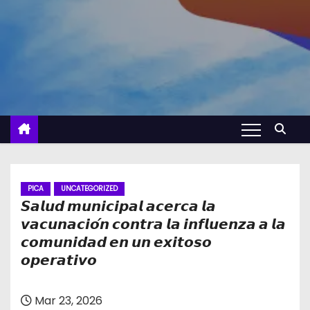
PICA
UNCATEGORIZED
𝙎𝙖𝙡𝙪𝙙 𝙢𝙪𝙣𝙞𝙘𝙞𝙥𝙖𝙡 𝙖𝙘𝙚𝙧𝙘𝙖 𝙡𝙖
𝙫𝙖𝙘𝙪𝙣𝙖𝙘𝙞𝙤́𝙣 𝙘𝙤𝙣𝙩𝙧𝙖 𝙡𝙖 𝙞𝙣𝙛𝙡𝙪𝙚𝙣𝙯𝙖 𝙖 𝙡𝙖
𝙘𝙤𝙢𝙪𝙣𝙞𝙙𝙖𝙙 𝙚𝙣 𝙪𝙣 𝙚𝙭𝙞𝙩𝙤𝙨𝙤
𝙤𝙥𝙚𝙧𝙖𝙩𝙞𝙫𝙤
Mar 23, 2026