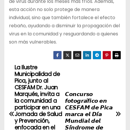
de virus durante los meses más fríos. Además,
esta acción no solo protege de manera
individual, sino que también fortalece el efecto
rebaño, ayudando a disminuir la propagación del
virus en la comunidad y resguardando a quienes
son más vulnerables.
La Ilustre
N
Municipalidad de
a
Pica, junto al
CESFAM Dr. Juan
v
Marqués, invita a
𝘾𝙤𝙣𝙘𝙪𝙧𝙨𝙤
la comunidad a
𝙛𝙤𝙩𝙤𝙜𝙧𝙖́𝙛𝙞𝙘𝙤 𝙚𝙣
e
participar en una
𝘾𝙀𝙎𝙁𝘼𝙈 𝙙𝙚 𝙋𝙞𝙘𝙖
Jornada de Salud
𝙢𝙖𝙧𝙘𝙖 𝙚𝙡 𝘿𝙞́𝙖
g
y Prevención,
𝙈𝙪𝙣𝙙𝙞𝙖𝙡 𝙙𝙚𝙡
enfocada en el
𝙎𝙞́𝙣𝙙𝙧𝙤𝙢𝙚 𝙙𝙚