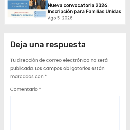
𝘼𝙡𝙗𝙚𝙧𝙩𝙤 𝙃𝙪𝙧𝙩𝙖𝙙𝙤 𝙙𝙚 𝙋𝙞𝙘𝙖 𝙖 𝙡𝙖
a
Nueva convocatoria 2026,
𝙞𝙣𝙙𝙪𝙨𝙩𝙧𝙞𝙖 𝙢𝙞𝙣𝙚𝙧𝙖
Inscripción para Familias Unidas
d
Ago 5, 2026
a
s
Deja una respuesta
Tu dirección de correo electrónico no será
publicada.
Los campos obligatorios están
marcados con
*
Comentario
*