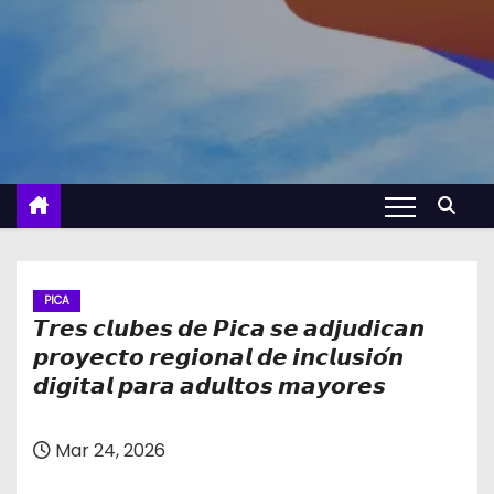
PICA
𝙏𝙧𝙚𝙨 𝙘𝙡𝙪𝙗𝙚𝙨 𝙙𝙚 𝙋𝙞𝙘𝙖 𝙨𝙚 𝙖𝙙𝙟𝙪𝙙𝙞𝙘𝙖𝙣
𝙥𝙧𝙤𝙮𝙚𝙘𝙩𝙤 𝙧𝙚𝙜𝙞𝙤𝙣𝙖𝙡 𝙙𝙚 𝙞𝙣𝙘𝙡𝙪𝙨𝙞𝙤́𝙣
𝙙𝙞𝙜𝙞𝙩𝙖𝙡 𝙥𝙖𝙧𝙖 𝙖𝙙𝙪𝙡𝙩𝙤𝙨 𝙢𝙖𝙮𝙤𝙧𝙚𝙨
Mar 24, 2026