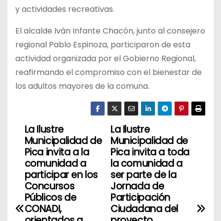
y actividades recreativas.
El alcalde Iván Infante Chacón, junto al consejero
regional Pablo Espinoza, participaron de esta
actividad organizada por el Gobierno Regional,
reafirmando el compromiso con el bienestar de
los adultos mayores de la comuna.
La Ilustre
La Ilustre
N
Municipalidad de
Municipalidad de
a
Pica invita a la
Pica invita a toda
comunidad a
la comunidad a
v
participar en los
ser parte de la
Concursos
Jornada de
e
Públicos de
Participación
CONADI,
Ciudadana del
g
orientados a
proyecto