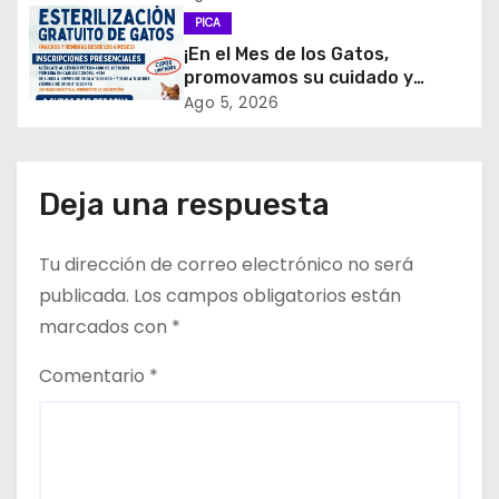
r
PICA
a
¡En el Mes de los Gatos,
promovamos su cuidado y
d
tenencia responsable!
Ago 5, 2026
a
s
Deja una respuesta
Tu dirección de correo electrónico no será
publicada.
Los campos obligatorios están
marcados con
*
Comentario
*