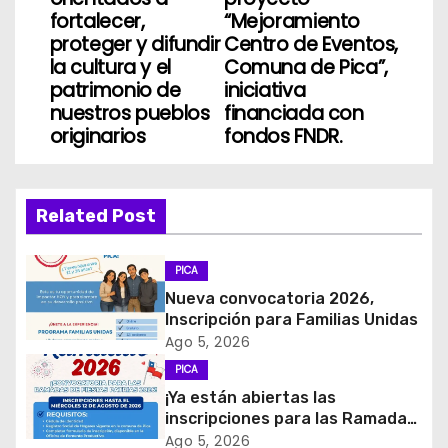
fortalecer,
“Mejoramiento
a
proteger y difundir
Centro de Eventos,
la cultura y el
Comuna de Pica”,
c
patrimonio de
iniciativa
i
nuestros pueblos
financiada con
originarios
fondos FNDR.
ó
n
Related Post
d
PICA
e
Nueva convocatoria 2026,
e
Inscripción para Familias Unidas
Ago 5, 2026
n
PICA
¡Ya están abiertas las
t
inscripciones para las Ramadas
de Fiestas Patrias 2026!
Ago 5, 2026