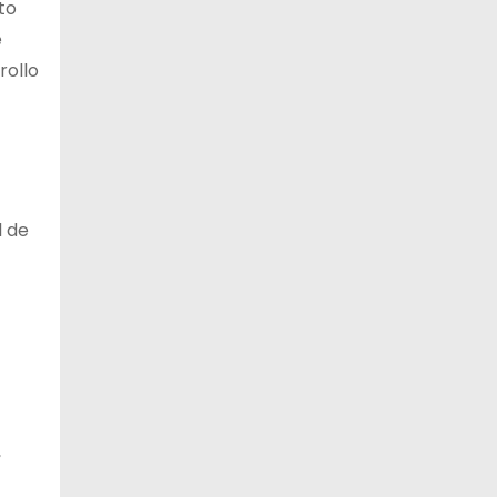
to
e
rollo
l de
,