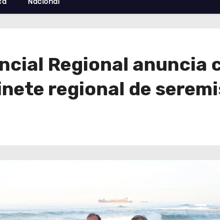
cá
Nacional
ncial Regional anuncia
inete regional de serem