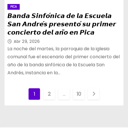
PICA
𝘽𝙖𝙣𝙙𝙖 𝙎𝙞𝙣𝙛𝙤́𝙣𝙞𝙘𝙖 𝙙𝙚 𝙡𝙖 𝙀𝙨𝙘𝙪𝙚𝙡𝙖
𝙎𝙖𝙣 𝘼𝙣𝙙𝙧𝙚́𝙨 𝙥𝙧𝙚𝙨𝙚𝙣𝙩𝙤́ 𝙨𝙪 𝙥𝙧𝙞𝙢𝙚𝙧
𝙘𝙤𝙣𝙘𝙞𝙚𝙧𝙩𝙤 𝙙𝙚𝙡 𝙖𝙣̃𝙤 𝙚𝙣 𝙋𝙞𝙘𝙖
Abr 29, 2026
La noche del martes, la parroquia de la iglesia
comunal fue el escenario del primer concierto del
año de la banda sinfónica de la Escuela San
Andrés, instancia en la…
P
1
2
…
10
a
g