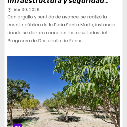
𝙞𝙣𝙛𝙧𝙖𝙚𝙨𝙩𝙧𝙪𝙘𝙩𝙪𝙧𝙖 𝙮 𝙨𝙚𝙜𝙪𝙧𝙞𝙙𝙖𝙙
𝙩𝙧𝙖𝙨 𝙖𝙙𝙟𝙪𝙙𝙞𝙘𝙖𝙘𝙞𝙤́𝙣 𝙙𝙚 𝙛𝙤𝙣𝙙𝙤
Abr 30, 2026
𝙎𝙚𝙧𝙘𝙤𝙩𝙚𝙘
Con orgullo y sentido de avance, se realizó la
cuenta pública de la Feria Santa María, instancia
donde se dieron a conocer los resultados del
Programa de Desarrollo de Ferias…