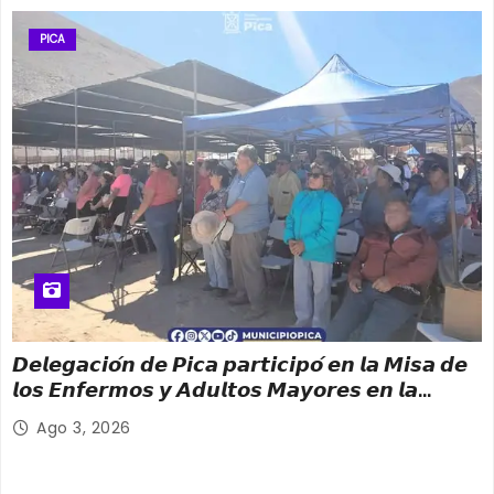
PICA
𝘿𝙚𝙡𝙚𝙜𝙖𝙘𝙞𝙤́𝙣 𝙙𝙚 𝙋𝙞𝙘𝙖 𝙥𝙖𝙧𝙩𝙞𝙘𝙞𝙥𝙤́ 𝙚𝙣 𝙡𝙖 𝙈𝙞𝙨𝙖 𝙙𝙚
𝙡𝙤𝙨 𝙀𝙣𝙛𝙚𝙧𝙢𝙤𝙨 𝙮 𝘼𝙙𝙪𝙡𝙩𝙤𝙨 𝙈𝙖𝙮𝙤𝙧𝙚𝙨 𝙚𝙣 𝙡𝙖
𝙁𝙞𝙚𝙨𝙩𝙖 𝙋𝙖𝙩𝙧𝙤𝙣𝙖𝙡 𝙙𝙚 𝙎𝙖𝙣 𝙇𝙤𝙧𝙚𝙣𝙯𝙤 𝟮𝟬𝟮𝟲
Ago 3, 2026