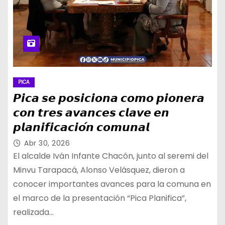
PICA
𝙋𝙞𝙘𝙖 𝙨𝙚 𝙥𝙤𝙨𝙞𝙘𝙞𝙤𝙣𝙖 𝙘𝙤𝙢𝙤 𝙥𝙞𝙤𝙣𝙚𝙧𝙖
𝙘𝙤𝙣 𝙩𝙧𝙚𝙨 𝙖𝙫𝙖𝙣𝙘𝙚𝙨 𝙘𝙡𝙖𝙫𝙚 𝙚𝙣
𝙥𝙡𝙖𝙣𝙞𝙛𝙞𝙘𝙖𝙘𝙞𝙤́𝙣 𝙘𝙤𝙢𝙪𝙣𝙖𝙡
Abr 30, 2026
El alcalde Iván Infante Chacón, junto al seremi del
Minvu Tarapacá, Alonso Velásquez, dieron a
conocer importantes avances para la comuna en
el marco de la presentación “Pica Planifica”,
realizada…