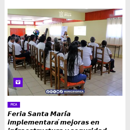
PICA
𝙁𝙚𝙧𝙞𝙖 𝙎𝙖𝙣𝙩𝙖 𝙈𝙖𝙧𝙞́𝙖
𝙞𝙢𝙥𝙡𝙚𝙢𝙚𝙣𝙩𝙖𝙧𝙖́ 𝙢𝙚𝙟𝙤𝙧𝙖𝙨 𝙚𝙣