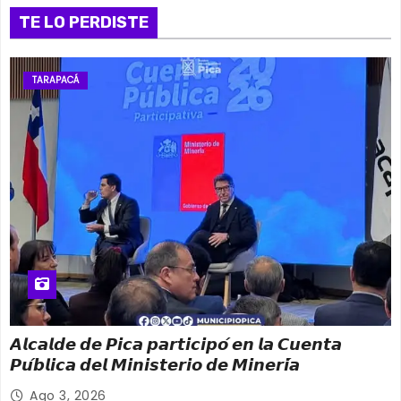
i
TE LO PERDISTE
n
a
TARAPACÁ
c
i
ó
n
d
e
e
𝘼𝙡𝙘𝙖𝙡𝙙𝙚 𝙙𝙚 𝙋𝙞𝙘𝙖 𝙥𝙖𝙧𝙩𝙞𝙘𝙞𝙥𝙤́ 𝙚𝙣 𝙡𝙖 𝘾𝙪𝙚𝙣𝙩𝙖
𝙋𝙪́𝙗𝙡𝙞𝙘𝙖 𝙙𝙚𝙡 𝙈𝙞𝙣𝙞𝙨𝙩𝙚𝙧𝙞𝙤 𝙙𝙚 𝙈𝙞𝙣𝙚𝙧𝙞́𝙖
n
Ago 3, 2026