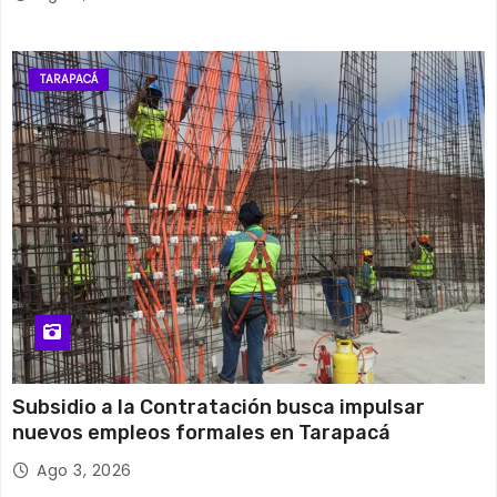
t
r
TARAPACÁ
a
d
a
s
Subsidio a la Contratación busca impulsar
nuevos empleos formales en Tarapacá
Ago 3, 2026