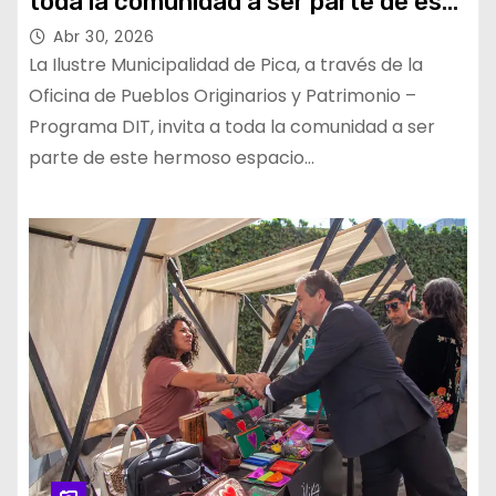
toda la comunidad a ser parte de este
hermoso espacio creativo
Abr 30, 2026
La Ilustre Municipalidad de Pica, a través de la
Oficina de Pueblos Originarios y Patrimonio –
Programa DIT, invita a toda la comunidad a ser
parte de este hermoso espacio…