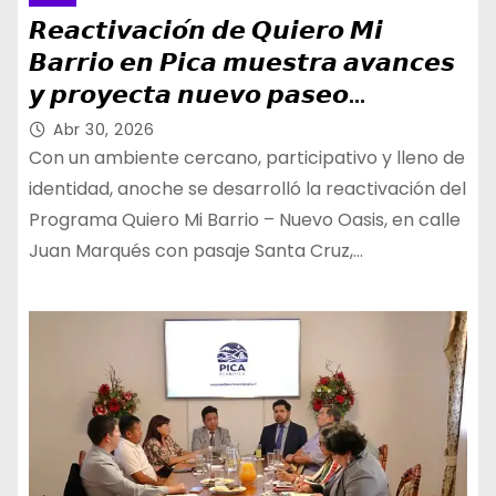
𝙍𝙚𝙖𝙘𝙩𝙞𝙫𝙖𝙘𝙞𝙤́𝙣 𝙙𝙚 𝙌𝙪𝙞𝙚𝙧𝙤 𝙈𝙞
𝘽𝙖𝙧𝙧𝙞𝙤 𝙚𝙣 𝙋𝙞𝙘𝙖 𝙢𝙪𝙚𝙨𝙩𝙧𝙖 𝙖𝙫𝙖𝙣𝙘𝙚𝙨
𝙮 𝙥𝙧𝙤𝙮𝙚𝙘𝙩𝙖 𝙣𝙪𝙚𝙫𝙤 𝙥𝙖𝙨𝙚𝙤
𝙥𝙚𝙖𝙩𝙤𝙣𝙖𝙡 𝙥𝙖𝙧𝙖 𝙡𝙖 𝙘𝙤𝙢𝙪𝙣𝙞𝙙𝙖𝙙
Abr 30, 2026
Con un ambiente cercano, participativo y lleno de
identidad, anoche se desarrolló la reactivación del
Programa Quiero Mi Barrio – Nuevo Oasis, en calle
Juan Marqués con pasaje Santa Cruz,…