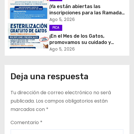
n
¡Ya están abiertas las
d
inscripciones para las Ramadas
de Fiestas Patrias 2026!
Ago 5, 2026
e
PICA
¡En el Mes de los Gatos,
e
promovamos su cuidado y
tenencia responsable!
Ago 5, 2026
n
t
Deja una respuesta
r
a
Tu dirección de correo electrónico no será
d
publicada.
Los campos obligatorios están
marcados con
*
a
Comentario
*
s