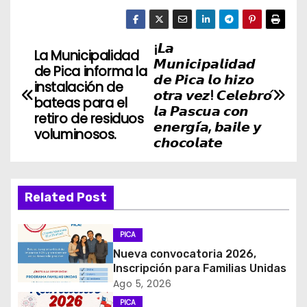
¡𝙇𝙖
N
La Municipalidad
𝙈𝙪𝙣𝙞𝙘𝙞𝙥𝙖𝙡𝙞𝙙𝙖𝙙
de Pica informa la
a
𝙙𝙚 𝙋𝙞𝙘𝙖 𝙡𝙤 𝙝𝙞𝙯𝙤
instalación de
𝙤𝙩𝙧𝙖 𝙫𝙚𝙯! 𝘾𝙚𝙡𝙚𝙗𝙧𝙤́
bateas para el
v
𝙡𝙖 𝙋𝙖𝙨𝙘𝙪𝙖 𝙘𝙤𝙣
retiro de residuos
𝙚𝙣𝙚𝙧𝙜𝙞́𝙖, 𝙗𝙖𝙞𝙡𝙚 𝙮
voluminosos.
e
𝙘𝙝𝙤𝙘𝙤𝙡𝙖𝙩𝙚
g
a
Related Post
c
PICA
i
Nueva convocatoria 2026,
Inscripción para Familias Unidas
ó
Ago 5, 2026
PICA