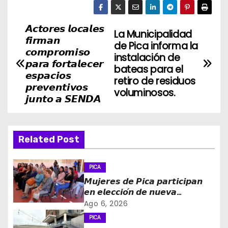
𝘼𝙘𝙩𝙤𝙧𝙚𝙨 𝙡𝙤𝙘𝙖𝙡𝙚𝙨
N
La Municipalidad
𝙛𝙞𝙧𝙢𝙖𝙣
de Pica informa la
a
𝙘𝙤𝙢𝙥𝙧𝙤𝙢𝙞𝙨𝙤
instalación de
𝙥𝙖𝙧𝙖 𝙛𝙤𝙧𝙩𝙖𝙡𝙚𝙘𝙚𝙧
bateas para el
v
𝙚𝙨𝙥𝙖𝙘𝙞𝙤𝙨
retiro de residuos
𝙥𝙧𝙚𝙫𝙚𝙣𝙩𝙞𝙫𝙤𝙨
voluminosos.
e
𝙟𝙪𝙣𝙩𝙤 𝙖 𝙎𝙀𝙉𝘿𝘼
g
a
Related Post
c
PICA
i
𝙈𝙪𝙟𝙚𝙧𝙚𝙨 𝙙𝙚 𝙋𝙞𝙘𝙖 𝙥𝙖𝙧𝙩𝙞𝙘𝙞𝙥𝙖𝙣
𝙚𝙣 𝙚𝙡𝙚𝙘𝙘𝙞𝙤́𝙣 𝙙𝙚 𝙣𝙪𝙚𝙫𝙖
ó
𝙙𝙞𝙧𝙚𝙘𝙩𝙞𝙫𝙖 𝙙𝙚 𝙡𝙖 𝙈𝙚𝙨𝙖 𝙙𝙚 𝙡𝙖
Ago 6, 2026
𝙈𝙪𝙟𝙚𝙧 𝙍𝙪𝙧𝙖𝙡 𝙚 𝙄𝙣𝙙𝙞́𝙜𝙚𝙣𝙖
PICA
n