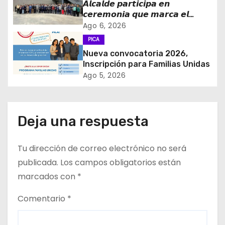
𝘼𝙡𝙘𝙖𝙡𝙙𝙚 𝙥𝙖𝙧𝙩𝙞𝙘𝙞𝙥𝙖 𝙚𝙣
d
𝙘𝙚𝙧𝙚𝙢𝙤𝙣𝙞𝙖 𝙦𝙪𝙚 𝙢𝙖𝙧𝙘𝙖 𝙚𝙡
𝙞𝙣𝙜𝙧𝙚𝙨𝙤 𝙙𝙚 𝙚𝙜𝙧𝙚𝙨𝙖𝙙𝙤𝙨 𝙙𝙚𝙡
Ago 6, 2026
e
𝙇𝙞𝙘𝙚𝙤 𝘽𝙞𝙘𝙚𝙣𝙩𝙚𝙣𝙖𝙧𝙞𝙤 𝙋𝙖𝙙𝙧𝙚
PICA
𝘼𝙡𝙗𝙚𝙧𝙩𝙤 𝙃𝙪𝙧𝙩𝙖𝙙𝙤 𝙙𝙚 𝙋𝙞𝙘𝙖 𝙖 𝙡𝙖
Nueva convocatoria 2026,
e
𝙞𝙣𝙙𝙪𝙨𝙩𝙧𝙞𝙖 𝙢𝙞𝙣𝙚𝙧𝙖
Inscripción para Familias Unidas
Ago 5, 2026
n
t
Deja una respuesta
r
a
Tu dirección de correo electrónico no será
d
publicada.
Los campos obligatorios están
marcados con
*
a
Comentario
*
s