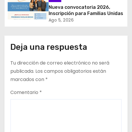
𝘼𝙡𝙗𝙚𝙧𝙩𝙤 𝙃𝙪𝙧𝙩𝙖𝙙𝙤 𝙙𝙚 𝙋𝙞𝙘𝙖 𝙖 𝙡𝙖
Nueva convocatoria 2026,
n
𝙞𝙣𝙙𝙪𝙨𝙩𝙧𝙞𝙖 𝙢𝙞𝙣𝙚𝙧𝙖
Inscripción para Familias Unidas
t
Ago 5, 2026
r
a
Deja una respuesta
d
Tu dirección de correo electrónico no será
a
publicada.
Los campos obligatorios están
marcados con
*
s
Comentario
*