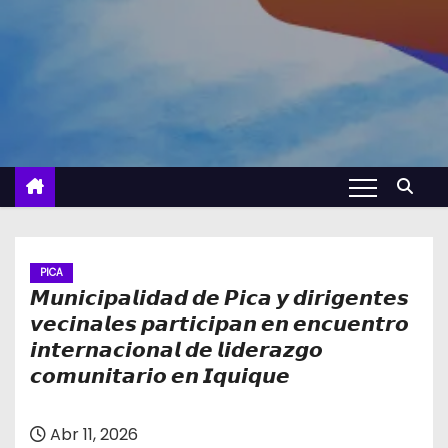
PICA
𝙈𝙪𝙣𝙞𝙘𝙞𝙥𝙖𝙡𝙞𝙙𝙖𝙙 𝙙𝙚 𝙋𝙞𝙘𝙖 𝙮 𝙙𝙞𝙧𝙞𝙜𝙚𝙣𝙩𝙚𝙨
𝙫𝙚𝙘𝙞𝙣𝙖𝙡𝙚𝙨 𝙥𝙖𝙧𝙩𝙞𝙘𝙞𝙥𝙖𝙣 𝙚𝙣 𝙚𝙣𝙘𝙪𝙚𝙣𝙩𝙧𝙤
𝙞𝙣𝙩𝙚𝙧𝙣𝙖𝙘𝙞𝙤𝙣𝙖𝙡 𝙙𝙚 𝙡𝙞𝙙𝙚𝙧𝙖𝙯𝙜𝙤
𝙘𝙤𝙢𝙪𝙣𝙞𝙩𝙖𝙧𝙞𝙤 𝙚𝙣 𝙄𝙦𝙪𝙞𝙦𝙪𝙚
Abr 11, 2026