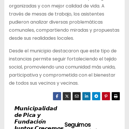
organizadas y con mejor calidad de vida. A
través de mesas de trabajo, los asistentes
pudieron analizar diversas problemáticas
comunales, compartiendo miradas y propuestas
desde sus realidades locales.
Desde el municipio destacaron que este tipo de
instancias permite seguir fortaleciendo el tejido
social, promoviendo una comunidad más unida,
participativa y comprometida con el bienestar
de todos sus vecinos y vecinas.
𝙈𝙪𝙣𝙞𝙘𝙞𝙥𝙖𝙡𝙞𝙙𝙖𝙙
N
𝙙𝙚 𝙋𝙞𝙘𝙖 𝙮
a
𝙁𝙪𝙣𝙙𝙖𝙘𝙞𝙤́𝙣
Seguimos
𝙅𝙪𝙣𝙩𝙤𝙨 𝘾𝙧𝙚𝙘𝙚𝙢𝙤𝙨