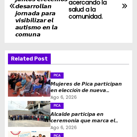
acercando la
v
𝙙𝙚𝙨𝙖𝙧𝙧𝙤𝙡𝙡𝙖𝙣
salud a la
𝙟𝙤𝙧𝙣𝙖𝙙𝙖 𝙥𝙖𝙧𝙖
comunidad.
e
𝙫𝙞𝙨𝙞𝙗𝙞𝙡𝙞𝙯𝙖𝙧 𝙚𝙡
𝙖𝙪𝙩𝙞𝙨𝙢𝙤 𝙚𝙣 𝙡𝙖
g
𝙘𝙤𝙢𝙪𝙣𝙖
a
c
Related Post
i
PICA
ó
𝙈𝙪𝙟𝙚𝙧𝙚𝙨 𝙙𝙚 𝙋𝙞𝙘𝙖 𝙥𝙖𝙧𝙩𝙞𝙘𝙞𝙥𝙖𝙣
𝙚𝙣 𝙚𝙡𝙚𝙘𝙘𝙞𝙤́𝙣 𝙙𝙚 𝙣𝙪𝙚𝙫𝙖
n
𝙙𝙞𝙧𝙚𝙘𝙩𝙞𝙫𝙖 𝙙𝙚 𝙡𝙖 𝙈𝙚𝙨𝙖 𝙙𝙚 𝙡𝙖
Ago 6, 2026
𝙈𝙪𝙟𝙚𝙧 𝙍𝙪𝙧𝙖𝙡 𝙚 𝙄𝙣𝙙𝙞́𝙜𝙚𝙣𝙖
d
PICA
𝘼𝙡𝙘𝙖𝙡𝙙𝙚 𝙥𝙖𝙧𝙩𝙞𝙘𝙞𝙥𝙖 𝙚𝙣
e
𝙘𝙚𝙧𝙚𝙢𝙤𝙣𝙞𝙖 𝙦𝙪𝙚 𝙢𝙖𝙧𝙘𝙖 𝙚𝙡
𝙞𝙣𝙜𝙧𝙚𝙨𝙤 𝙙𝙚 𝙚𝙜𝙧𝙚𝙨𝙖𝙙𝙤𝙨 𝙙𝙚𝙡
Ago 6, 2026
e
𝙇𝙞𝙘𝙚𝙤 𝘽𝙞𝙘𝙚𝙣𝙩𝙚𝙣𝙖𝙧𝙞𝙤 𝙋𝙖𝙙𝙧𝙚
PICA