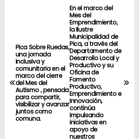
En el marco del
N
Mes del
a
Emprendimiento,
la Ilustre
v
Municipalidad de
Pica, a través del
Pica Sobre Ruedas,
e
Departamento de
una jornada
Desarrollo Local y
g
inclusiva y
Productivo y su
comunitaria en el
Oficina de
a
marco del cierre
Fomento
del Mes del
Productivo,
c
Autismo , pensada
Emprendimiento e
para compartir,
i
Innovación,
visibilizar y avanzar
continúa
juntos como
ó
impulsando
comuna.
iniciativas en
n
apoyo de
nuestros