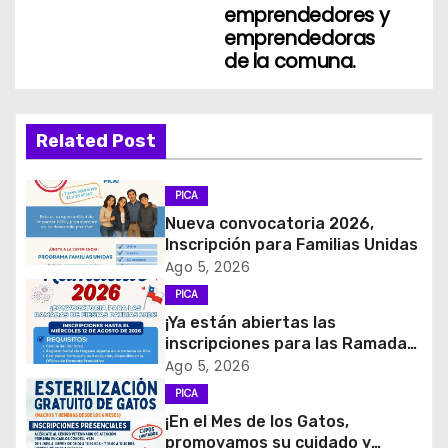
d
emprendedores y
emprendedoras
e
de la comuna.
e
n
Related Post
t
PICA
r
Nueva convocatoria 2026,
Inscripción para Familias Unidas
a
Ago 5, 2026
d
PICA
¡Ya están abiertas las
a
inscripciones para las Ramadas
de Fiestas Patrias 2026!
Ago 5, 2026
s
PICA
¡En el Mes de los Gatos,
promovamos su cuidado y