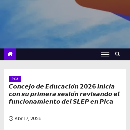
PICA
𝘾𝙤𝙣𝙘𝙚𝙟𝙤 𝙙𝙚 𝙀𝙙𝙪𝙘𝙖𝙘𝙞𝙤́𝙣 𝟮𝟬𝟮𝟲 𝙞𝙣𝙞𝙘𝙞𝙖
𝙘𝙤𝙣 𝙨𝙪 𝙥𝙧𝙞𝙢𝙚𝙧𝙖 𝙨𝙚𝙨𝙞𝙤́𝙣 𝙧𝙚𝙫𝙞𝙨𝙖𝙣𝙙𝙤 𝙚𝙡
𝙛𝙪𝙣𝙘𝙞𝙤𝙣𝙖𝙢𝙞𝙚𝙣𝙩𝙤 𝙙𝙚𝙡 𝙎𝙇𝙀𝙋 𝙚𝙣 𝙋𝙞𝙘𝙖
Abr 17, 2026