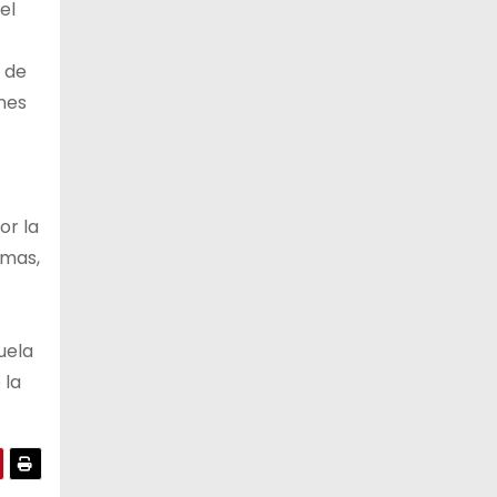
el
 de
ines
or la
Amas,
uela
 la