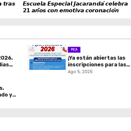
 𝙩𝙧𝙖𝙨
𝙀𝙨𝙘𝙪𝙚𝙡𝙖 𝙀𝙨𝙥𝙚𝙘𝙞𝙖𝙡 𝙅𝙖𝙘𝙖𝙧𝙖𝙣𝙙𝙖́ 𝙘𝙚𝙡𝙚𝙗𝙧𝙖
𝟮𝟭 𝙖𝙣̃𝙤𝙨 𝙘𝙤𝙣 𝙚𝙢𝙤𝙩𝙞𝙫𝙖 𝙘𝙤𝙧𝙤𝙣𝙖𝙘𝙞𝙤́𝙣
PICA
2026,
¡Ya están abiertas las
lias
inscripciones para las
Ramadas de Fiestas
Ago 5, 2026
Patrias 2026!
s,
ado y
!