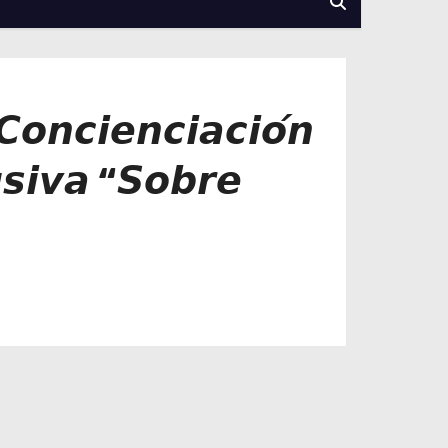
𝙤𝙣𝙘𝙞𝙚𝙣𝙘𝙞𝙖𝙘𝙞𝙤́𝙣
𝙪𝙨𝙞𝙫𝙖 “𝙎𝙤𝙗𝙧𝙚