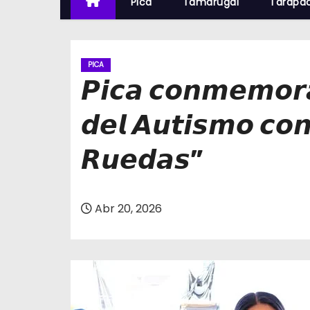
Pica
Tamarugal
Tarapa
PICA
𝙋𝙞𝙘𝙖 𝙘𝙤𝙣𝙢𝙚𝙢𝙤𝙧𝙖 
𝙙𝙚𝙡 𝘼𝙪𝙩𝙞𝙨𝙢𝙤 𝙘𝙤𝙣
𝙍𝙪𝙚𝙙𝙖𝙨”
Abr 20, 2026