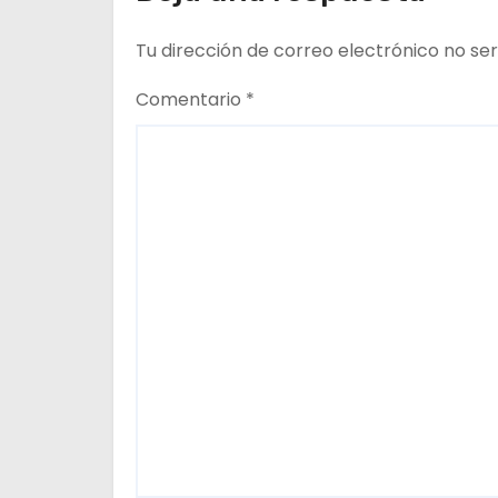
e
Tu dirección de correo electrónico no ser
e
Comentario
*
n
t
r
a
d
a
s