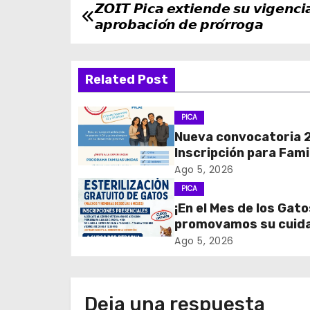
𝙕𝙊𝙄𝙏 𝙋𝙞𝙘𝙖 𝙚𝙭𝙩𝙞𝙚𝙣𝙙𝙚 𝙨𝙪 𝙫𝙞𝙜𝙚𝙣𝙘𝙞
N
𝙖𝙥𝙧𝙤𝙗𝙖𝙘𝙞𝙤́𝙣 𝙙𝙚 𝙥𝙧𝙤́𝙧𝙧𝙤𝙜𝙖
a
v
Related Post
e
PICA
g
Nueva convocatoria 
Inscripción para Fami
a
Unidas
Ago 5, 2026
c
PICA
¡En el Mes de los Gato
i
promovamos su cuid
tenencia responsable
ó
Ago 5, 2026
n
d
Deja una respuesta