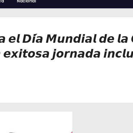
cá
Nacional
𝙚𝙡 𝘿𝙞́𝙖 𝙈𝙪𝙣𝙙𝙞𝙖𝙡 𝙙𝙚 𝙡𝙖 
 𝙚𝙭𝙞𝙩𝙤𝙨𝙖 𝙟𝙤𝙧𝙣𝙖𝙙𝙖 𝙞𝙣𝙘𝙡