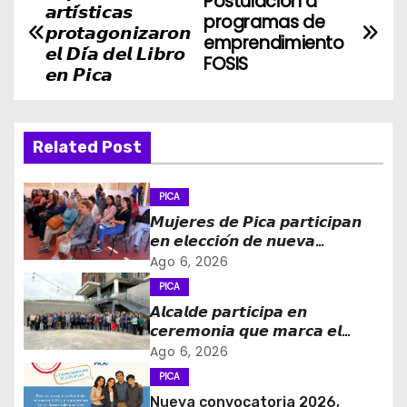
Postulación a
𝙖𝙧𝙩𝙞́𝙨𝙩𝙞𝙘𝙖𝙨
programas de
a
𝙥𝙧𝙤𝙩𝙖𝙜𝙤𝙣𝙞𝙯𝙖𝙧𝙤𝙣
emprendimiento
𝙚𝙡 𝘿𝙞́𝙖 𝙙𝙚𝙡 𝙇𝙞𝙗𝙧𝙤
FOSIS
v
𝙚𝙣 𝙋𝙞𝙘𝙖
e
g
Related Post
a
PICA
c
𝙈𝙪𝙟𝙚𝙧𝙚𝙨 𝙙𝙚 𝙋𝙞𝙘𝙖 𝙥𝙖𝙧𝙩𝙞𝙘𝙞𝙥𝙖𝙣
𝙚𝙣 𝙚𝙡𝙚𝙘𝙘𝙞𝙤́𝙣 𝙙𝙚 𝙣𝙪𝙚𝙫𝙖
i
𝙙𝙞𝙧𝙚𝙘𝙩𝙞𝙫𝙖 𝙙𝙚 𝙡𝙖 𝙈𝙚𝙨𝙖 𝙙𝙚 𝙡𝙖
Ago 6, 2026
𝙈𝙪𝙟𝙚𝙧 𝙍𝙪𝙧𝙖𝙡 𝙚 𝙄𝙣𝙙𝙞́𝙜𝙚𝙣𝙖
PICA
ó
𝘼𝙡𝙘𝙖𝙡𝙙𝙚 𝙥𝙖𝙧𝙩𝙞𝙘𝙞𝙥𝙖 𝙚𝙣
𝙘𝙚𝙧𝙚𝙢𝙤𝙣𝙞𝙖 𝙦𝙪𝙚 𝙢𝙖𝙧𝙘𝙖 𝙚𝙡
n
𝙞𝙣𝙜𝙧𝙚𝙨𝙤 𝙙𝙚 𝙚𝙜𝙧𝙚𝙨𝙖𝙙𝙤𝙨 𝙙𝙚𝙡
Ago 6, 2026
𝙇𝙞𝙘𝙚𝙤 𝘽𝙞𝙘𝙚𝙣𝙩𝙚𝙣𝙖𝙧𝙞𝙤 𝙋𝙖𝙙𝙧𝙚
d
PICA
𝘼𝙡𝙗𝙚𝙧𝙩𝙤 𝙃𝙪𝙧𝙩𝙖𝙙𝙤 𝙙𝙚 𝙋𝙞𝙘𝙖 𝙖 𝙡𝙖
Nueva convocatoria 2026,