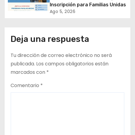
𝙞𝙣𝙙𝙪𝙨𝙩𝙧𝙞𝙖 𝙢𝙞𝙣𝙚𝙧𝙖
e
Inscripción para Familias Unidas
Ago 5, 2026
e
n
Deja una respuesta
t
r
Tu dirección de correo electrónico no será
publicada.
Los campos obligatorios están
a
marcados con
*
d
Comentario
*
a
s