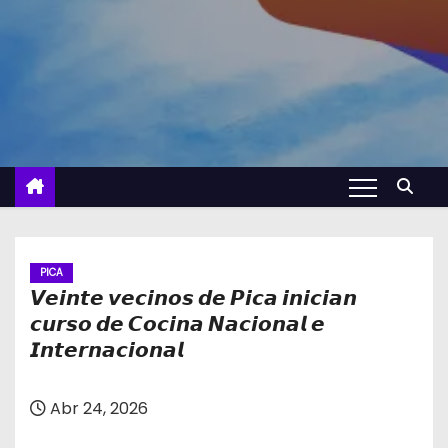
PICA
𝙑𝙚𝙞𝙣𝙩𝙚 𝙫𝙚𝙘𝙞𝙣𝙤𝙨 𝙙𝙚 𝙋𝙞𝙘𝙖 𝙞𝙣𝙞𝙘𝙞𝙖𝙣
𝙘𝙪𝙧𝙨𝙤 𝙙𝙚 𝘾𝙤𝙘𝙞𝙣𝙖 𝙉𝙖𝙘𝙞𝙤𝙣𝙖𝙡 𝙚
𝙄𝙣𝙩𝙚𝙧𝙣𝙖𝙘𝙞𝙤𝙣𝙖𝙡
Abr 24, 2026