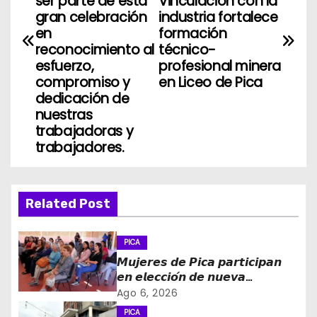
v
ser parte de esta
Vinculación con la
gran celebración
industria fortalece
e
en
formación
reconocimiento al
técnico-
g
esfuerzo,
profesional minera
compromiso y
en Liceo de Pica
a
dedicación de
nuestras
c
trabajadoras y
i
trabajadores.
ó
n
Related Post
d
PICA
e
𝙈𝙪𝙟𝙚𝙧𝙚𝙨 𝙙𝙚 𝙋𝙞𝙘𝙖 𝙥𝙖𝙧𝙩𝙞𝙘𝙞𝙥𝙖𝙣
𝙚𝙣 𝙚𝙡𝙚𝙘𝙘𝙞𝙤́𝙣 𝙙𝙚 𝙣𝙪𝙚𝙫𝙖
e
𝙙𝙞𝙧𝙚𝙘𝙩𝙞𝙫𝙖 𝙙𝙚 𝙡𝙖 𝙈𝙚𝙨𝙖 𝙙𝙚 𝙡𝙖
Ago 6, 2026
𝙈𝙪𝙟𝙚𝙧 𝙍𝙪𝙧𝙖𝙡 𝙚 𝙄𝙣𝙙𝙞́𝙜𝙚𝙣𝙖
PICA