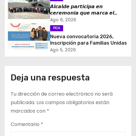
n
𝘼𝙡𝙘𝙖𝙡𝙙𝙚 𝙥𝙖𝙧𝙩𝙞𝙘𝙞𝙥𝙖 𝙚𝙣
𝙘𝙚𝙧𝙚𝙢𝙤𝙣𝙞𝙖 𝙦𝙪𝙚 𝙢𝙖𝙧𝙘𝙖 𝙚𝙡
t
𝙞𝙣𝙜𝙧𝙚𝙨𝙤 𝙙𝙚 𝙚𝙜𝙧𝙚𝙨𝙖𝙙𝙤𝙨 𝙙𝙚𝙡
Ago 6, 2026
𝙇𝙞𝙘𝙚𝙤 𝘽𝙞𝙘𝙚𝙣𝙩𝙚𝙣𝙖𝙧𝙞𝙤 𝙋𝙖𝙙𝙧𝙚
r
PICA
𝘼𝙡𝙗𝙚𝙧𝙩𝙤 𝙃𝙪𝙧𝙩𝙖𝙙𝙤 𝙙𝙚 𝙋𝙞𝙘𝙖 𝙖 𝙡𝙖
Nueva convocatoria 2026,
𝙞𝙣𝙙𝙪𝙨𝙩𝙧𝙞𝙖 𝙢𝙞𝙣𝙚𝙧𝙖
a
Inscripción para Familias Unidas
Ago 5, 2026
d
a
Deja una respuesta
s
Tu dirección de correo electrónico no será
publicada.
Los campos obligatorios están
marcados con
*
Comentario
*