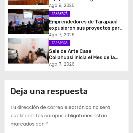
c
para prevenir la mosca de la
Ago 8, 2026
i
fruta en Pica
TARAPACÁ
Emprendedores de Tarapacá
ó
expusieron sus proyectos para
acceder al Fondo Capital
Ago 7, 2026
n
Semilla de SERCOTEC
TARAPACÁ
d
Sala de Arte Casa
Collahuasi inicia el Mes de la
e
Minería con experiencia
Ago 7, 2026
interactiva sobre el cobre
e
n
Deja una respuesta
t
Tu dirección de correo electrónico no será
r
publicada.
Los campos obligatorios están
a
marcados con
*