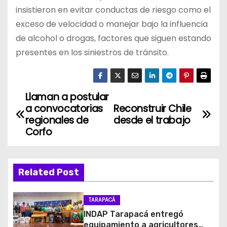
insistieron en evitar conductas de riesgo como el
exceso de velocidad o manejar bajo la influencia
de alcohol o drogas, factores que siguen estando
presentes en los siniestros de tránsito.
Llaman a postular
N
a convocatorias
Reconstruir Chile
a
regionales de
desde el trabajo
Corfo
v
e
Related Post
g
TARAPACÁ
a
INDAP Tarapacá entregó
equipamiento a agricultores