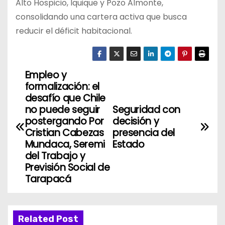
Alto Hospicio, Iquique y Pozo Almonte,
consolidando una cartera activa que busca
reducir el déficit habitacional.
Empleo y
N
formalización: el
a
desafío que Chile
no puede seguir
Seguridad con
v
postergando Por
decisión y
Cristian Cabezas
presencia del
e
Mundaca, Seremi
Estado
del Trabajo y
g
Previsión Social de
Tarapacá
a
c
Related Post