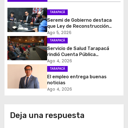
i
ó
TARAPACÁ
Seremi de Gobierno destaca
n
que Ley de Reconstrucción
Nacional impulsará la inversión
Ago 5, 2026
d
y el empleo en Tarapacá
TARAPACÁ
e
Servicio de Salud Tarapacá
rindió Cuenta Pública
e
Participativa
Ago 4, 2026
TARAPACÁ
n
El empleo entrega buenas
t
noticias
Ago 4, 2026
r
a
Deja una respuesta
d