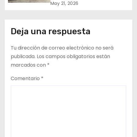
n
Napoli en el Oasis de Pica
May 21, 2026
t
r
Deja una respuesta
a
Tu dirección de correo electrónico no será
d
publicada.
Los campos obligatorios están
a
marcados con
*
s
Comentario
*