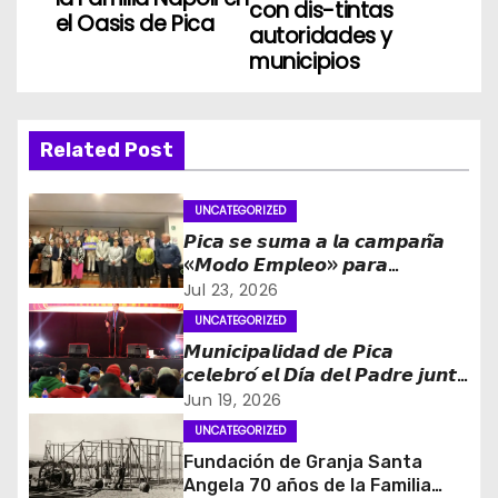
con dis-tintas
el Oasis de Pica
e
autoridades y
municipios
g
a
Related Post
c
i
UNCATEGORIZED
𝙋𝙞𝙘𝙖 𝙨𝙚 𝙨𝙪𝙢𝙖 𝙖 𝙡𝙖 𝙘𝙖𝙢𝙥𝙖𝙣̃𝙖
ó
«𝙈𝙤𝙙𝙤 𝙀𝙢𝙥𝙡𝙚𝙤» 𝙥𝙖𝙧𝙖
𝙛𝙤𝙧𝙩𝙖𝙡𝙚𝙘𝙚𝙧 𝙡𝙖 𝙜𝙚𝙣𝙚𝙧𝙖𝙘𝙞𝙤́𝙣 𝙙𝙚
Jul 23, 2026
n
𝙤𝙥𝙤𝙧𝙩𝙪𝙣𝙞𝙙𝙖𝙙𝙚𝙨 𝙡𝙖𝙗𝙤𝙧𝙖𝙡𝙚𝙨 𝙚𝙣
UNCATEGORIZED
𝙏𝙖𝙧𝙖𝙥𝙖𝙘𝙖́
d
𝙈𝙪𝙣𝙞𝙘𝙞𝙥𝙖𝙡𝙞𝙙𝙖𝙙 𝙙𝙚 𝙋𝙞𝙘𝙖
𝙘𝙚𝙡𝙚𝙗𝙧𝙤́ 𝙚𝙡 𝘿𝙞́𝙖 𝙙𝙚𝙡 𝙋𝙖𝙙𝙧𝙚 𝙟𝙪𝙣𝙩𝙤
e
𝙖 𝙘𝙞𝙚𝙣𝙩𝙤𝙨 𝙙𝙚 𝙫𝙚𝙘𝙞𝙣𝙤𝙨
Jun 19, 2026
UNCATEGORIZED
e
Fundación de Granja Santa
Angela 70 años de la Familia