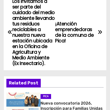
Los invitamos a
N
ser parte del
a
cuidado del medio
ambiente llevando
v
tus residuos
¡Atención
reciclables a
emprendedoras
e
nuestra nueva
de la comuna de
estación ubicada
Pica!
g
en la Oficina de
Agricultura y
a
Medio Ambiente
(Ex Insectario).
c
i
Related Post
ó
n
PICA
Nueva convocatoria 2026,
d
Inscripción para Familias Unidas