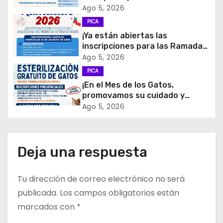
Ago 5, 2026
e
PICA
e
¡Ya están abiertas las
inscripciones para las Ramadas
n
de Fiestas Patrias 2026!
Ago 5, 2026
t
PICA
¡En el Mes de los Gatos,
r
promovamos su cuidado y
tenencia responsable!
Ago 5, 2026
a
d
Deja una respuesta
a
s
Tu dirección de correo electrónico no será
publicada.
Los campos obligatorios están
marcados con
*