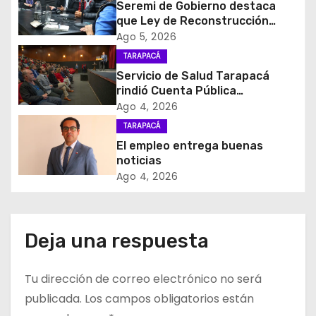
Seremi de Gobierno destaca
ó
que Ley de Reconstrucción
Nacional impulsará la inversión
Ago 5, 2026
n
y el empleo en Tarapacá
TARAPACÁ
d
Servicio de Salud Tarapacá
rindió Cuenta Pública
e
Participativa
Ago 4, 2026
TARAPACÁ
e
El empleo entrega buenas
noticias
n
Ago 4, 2026
t
r
Deja una respuesta
a
Tu dirección de correo electrónico no será
d
publicada.
Los campos obligatorios están