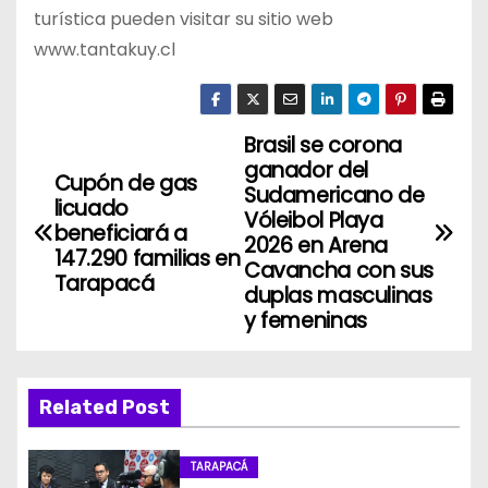
turística pueden visitar su sitio web
www.tantakuy.cl
Brasil se corona
N
ganador del
Cupón de gas
a
Sudamericano de
licuado
Vóleibol Playa
beneficiará a
v
2026 en Arena
147.290 familias en
Cavancha con sus
Tarapacá
e
duplas masculinas
y femeninas
g
a
Related Post
c
i
TARAPACÁ