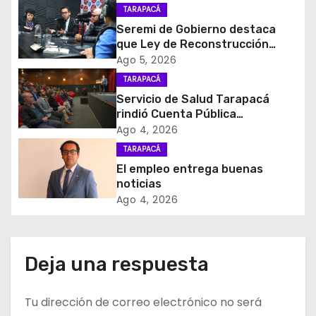
a
TARAPACÁ
c
Seremi de Gobierno destaca
que Ley de Reconstrucción
i
Nacional impulsará la inversión
Ago 5, 2026
y el empleo en Tarapacá
TARAPACÁ
ó
Servicio de Salud Tarapacá
rindió Cuenta Pública
n
Participativa
Ago 4, 2026
d
TARAPACÁ
El empleo entrega buenas
e
noticias
Ago 4, 2026
e
n
Deja una respuesta
t
r
Tu dirección de correo electrónico no será