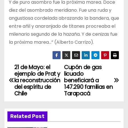
Y de puro asombro fue la próxima marea. Doce
diez del asombrado meridiano. Fue una ruda y
angustiosa cordelada abrazando la bandera, que
entre añil y anaranjado de titanes procreaba el
milenario segundo de la hazaña. Y de cenizas fue
la próxima marea…” (Alberto Carrizo).
21 de Mayo: el
Cupón de gas
N
ejemplo de Prat y
licuado
a
la reconstrucción
beneficiará a
del espíritu de
147.290 familias en
v
Chile
Tarapacá
e
g
Related Post