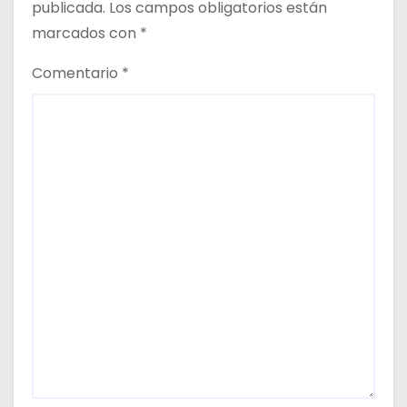
publicada.
Los campos obligatorios están
a
marcados con
*
d
Comentario
*
a
s