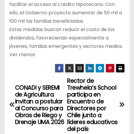
facilitar el acceso al crédito hipotecario. Con
ello, el Gobierno proyecta aumentar de 50 mil a
100 mil las familias beneficiadas.
Estas medidas buscan reducir el costo de los
dividendos, favoreciendo especialmente a
jóvenes, familias emergentes y sectores medios.
Ver menos
Rector de
N
CONADI y SEREMI
Trewhela’s School
a
de Agricultura
participa en
invitan a postular
Encuentro de
v
al Concurso para
Directores por
Obras de Riego y
Chile junto a
e
Drenaje UMA 2026
líderes educativos
del país
g