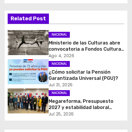
a
Related Post
c
i
NACIONAL
Ministerio de las Culturas abre
ó
convocatoria a Fondos Cultura
2027 con foco en
Ago 4, 2026
n
transparencia, innovación y
NACIONAL
acceso ciudadano
d
¿Cómo solicitar la Pensión
Garantizada Universal (PGU)?
e
Jul 31, 2026
NACIONAL
e
Megareforma, Presupuesto
2027 y estabilidad laboral
n
marcan reunión clave entre
Jul 25, 2026
FENATRAMA y el Ministerio del
t
Medio Ambiente