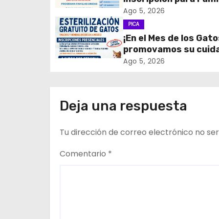
c
Unidas
Ago 5, 2026
PICA
i
¡En el Mes de los Gato
promovamos su cuid
ó
tenencia responsable
Ago 5, 2026
n
d
Deja una respuesta
e
Tu dirección de correo electrónico no ser
e
n
Comentario
*
t
r
a