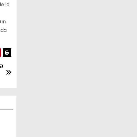
e la
 un
ada
𝙖