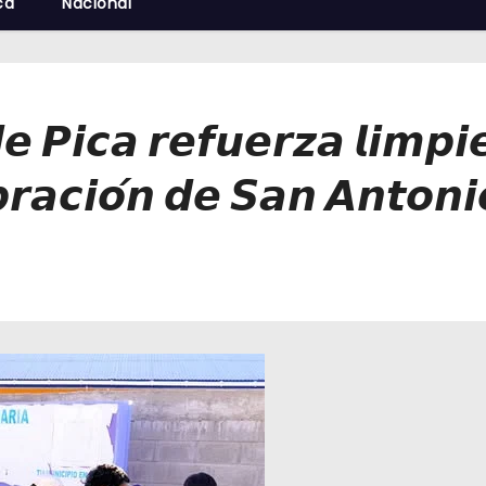
cá
Nacional
𝙚 𝙋𝙞𝙘𝙖 𝙧𝙚𝙛𝙪𝙚𝙧𝙯𝙖 𝙡𝙞𝙢𝙥𝙞
𝙗𝙧𝙖𝙘𝙞𝙤́𝙣 𝙙𝙚 𝙎𝙖𝙣 𝘼𝙣𝙩𝙤𝙣𝙞