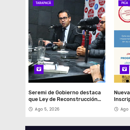
TARAPACÁ
PICA
Seremi de Gobierno destaca
Nueva
que Ley de Reconstrucción
Inscri
Nacional impulsará la
Unida
Ago 5, 2026
Ago 
inversión y el empleo en
Tarapacá