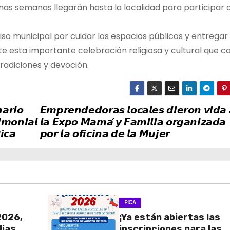
imas semanas llegarán hasta la localidad para participar d
o municipal por cuidar los espacios públicos y entregar
esta importante celebración religiosa y cultural que c
radiciones y devoción.
𝙖𝙧𝙞𝙤
𝙀𝙢𝙥𝙧𝙚𝙣𝙙𝙚𝙙𝙤𝙧𝙖𝙨 𝙡𝙤𝙘𝙖𝙡𝙚𝙨 𝙙𝙞𝙚𝙧𝙤𝙣 𝙫𝙞𝙙𝙖 
𝙞𝙢𝙤𝙣𝙞𝙖𝙡
𝙡𝙖 𝙀𝙭𝙥𝙤 𝙈𝙖𝙢𝙖́ 𝙮 𝙁𝙖𝙢𝙞𝙡𝙞𝙖 𝙤𝙧𝙜𝙖𝙣𝙞𝙯𝙖𝙙𝙖
𝙞𝙘𝙖
𝙥𝙤𝙧 𝙡𝙖 𝙤𝙛𝙞𝙘𝙞𝙣𝙖 𝙙𝙚 𝙡𝙖 𝙈𝙪𝙟𝙚𝙧
PICA
2026,
¡Ya están abiertas las
lias
inscripciones para las