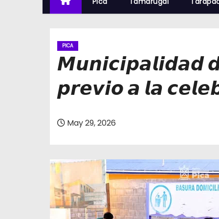
Pica
Tamarugal
Tarapa
PICA
𝙈𝙪𝙣𝙞𝙘𝙞𝙥𝙖𝙡𝙞𝙙𝙖𝙙 𝙙
𝙥𝙧𝙚𝙫𝙞𝙤 𝙖 𝙡𝙖 𝙘𝙚𝙡𝙚
May 29, 2026