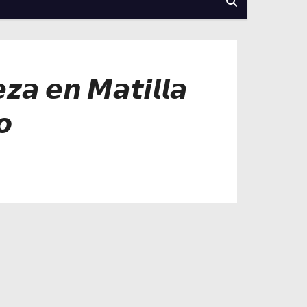
𝙯𝙖 𝙚𝙣 𝙈𝙖𝙩𝙞𝙡𝙡𝙖
𝙤