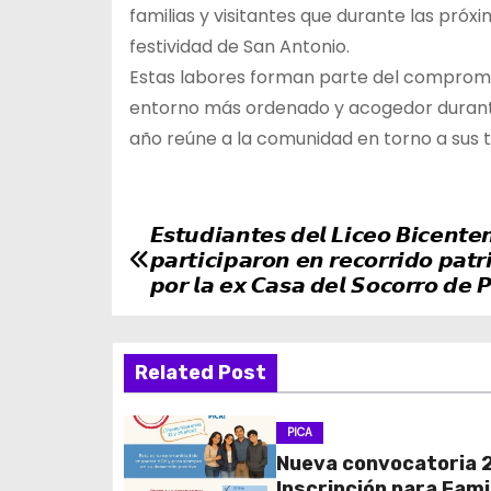
familias y visitantes que durante las próx
festividad de San Antonio.
Estas labores forman parte del compromis
entorno más ordenado y acogedor durante 
año reúne a la comunidad en torno a sus t
𝙀𝙨𝙩𝙪𝙙𝙞𝙖𝙣𝙩𝙚𝙨 𝙙𝙚𝙡 𝙇𝙞𝙘𝙚𝙤 𝘽𝙞𝙘𝙚𝙣𝙩𝙚
N
𝙥𝙖𝙧𝙩𝙞𝙘𝙞𝙥𝙖𝙧𝙤𝙣 𝙚𝙣 𝙧𝙚𝙘𝙤𝙧𝙧𝙞𝙙𝙤 𝙥𝙖𝙩𝙧
a
𝙥𝙤𝙧 𝙡𝙖 𝙚𝙭 𝘾𝙖𝙨𝙖 𝙙𝙚𝙡 𝙎𝙤𝙘𝙤𝙧𝙧𝙤 𝙙𝙚 𝙋
v
Related Post
e
g
PICA
Nueva convocatoria 
a
Inscripción para Fami