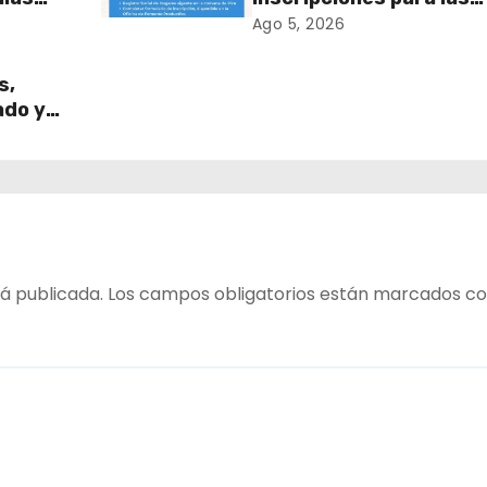
Ramadas de Fiestas
Ago 5, 2026
Patrias 2026!
s,
ado y
!
á publicada.
Los campos obligatorios están marcados c