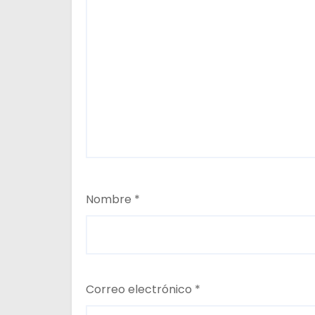
d
a
s
Nombre
*
Correo electrónico
*