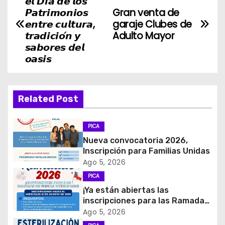
𝙚𝙡 𝘿𝙞́𝙖 𝙙𝙚 𝙡𝙤𝙨
a
𝙋𝙖𝙩𝙧𝙞𝙢𝙤𝙣𝙞𝙤𝙨
Gran venta de
𝙚𝙣𝙩𝙧𝙚 𝙘𝙪𝙡𝙩𝙪𝙧𝙖,
garaje Clubes de
v
𝙩𝙧𝙖𝙙𝙞𝙘𝙞𝙤́𝙣 𝙮
Adulto Mayor
𝙨𝙖𝙗𝙤𝙧𝙚𝙨 𝙙𝙚𝙡
e
𝙤𝙖𝙨𝙞𝙨
g
a
Related Post
c
PICA
i
Nueva convocatoria 2026,
Inscripción para Familias Unidas
ó
Ago 5, 2026
PICA
n
¡Ya están abiertas las
d
inscripciones para las Ramadas
de Fiestas Patrias 2026!
Ago 5, 2026