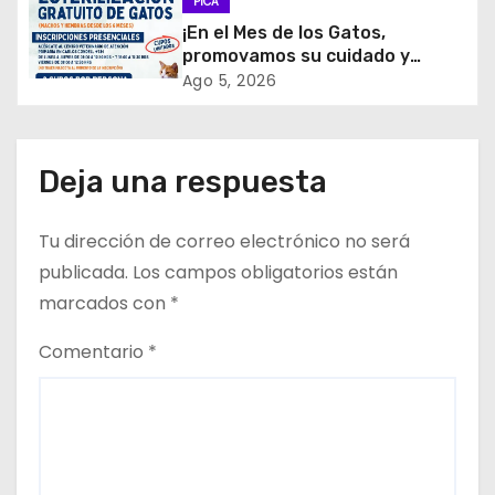
e
PICA
¡En el Mes de los Gatos,
e
promovamos su cuidado y
tenencia responsable!
Ago 5, 2026
n
t
Deja una respuesta
r
a
Tu dirección de correo electrónico no será
d
publicada.
Los campos obligatorios están
marcados con
*
a
Comentario
*
s