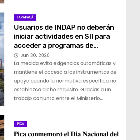
TARAPACÁ
Usuarios de INDAP no deberán
iniciar actividades en SII para
acceder a programas de
fomento y créditos
Jun 30, 2026
institucionales
La medida evita exigencias automáticas y
mantiene el acceso a los instrumentos de
apoyo cuando la normativa específica no
establezca dicho requisito. Gracias a un
trabajo conjunto entre el Ministerio…
PICA
𝐏𝐢𝐜𝐚 𝐜𝐨𝐧𝐦𝐞𝐦𝐨𝐫𝐨́ 𝐞𝐥 𝐃𝐢́𝐚 𝐍𝐚𝐜𝐢𝐨𝐧𝐚𝐥 𝐝𝐞𝐥