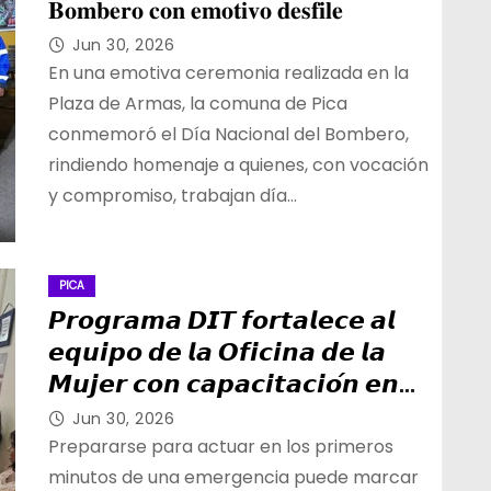
𝐁𝐨𝐦𝐛𝐞𝐫𝐨 𝐜𝐨𝐧 𝐞𝐦𝐨𝐭𝐢𝐯𝐨 𝐝𝐞𝐬𝐟𝐢𝐥𝐞
Jun 30, 2026
En una emotiva ceremonia realizada en la
Plaza de Armas, la comuna de Pica
conmemoró el Día Nacional del Bombero,
rindiendo homenaje a quienes, con vocación
y compromiso, trabajan día…
PICA
𝙋𝙧𝙤𝙜𝙧𝙖𝙢𝙖 𝘿𝙄𝙏 𝙛𝙤𝙧𝙩𝙖𝙡𝙚𝙘𝙚 𝙖𝙡
𝙚𝙦𝙪𝙞𝙥𝙤 𝙙𝙚 𝙡𝙖 𝙊𝙛𝙞𝙘𝙞𝙣𝙖 𝙙𝙚 𝙡𝙖
𝙈𝙪𝙟𝙚𝙧 𝙘𝙤𝙣 𝙘𝙖𝙥𝙖𝙘𝙞𝙩𝙖𝙘𝙞𝙤́𝙣 𝙚𝙣
𝙋𝙧𝙞𝙢𝙚𝙧𝙤𝙨 𝘼𝙪𝙭𝙞𝙡𝙞𝙤𝙨, 𝙍𝘾𝙋 𝙮
Jun 30, 2026
𝙊𝙑𝘼𝘾𝙀
Prepararse para actuar en los primeros
minutos de una emergencia puede marcar