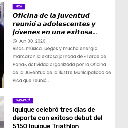
PICA
𝙊𝙛𝙞𝙘𝙞𝙣𝙖 𝙙𝙚 𝙡𝙖 𝙅𝙪𝙫𝙚𝙣𝙩𝙪𝙙
𝙧𝙚𝙪𝙣𝙞𝙤́ 𝙖 𝙖𝙙𝙤𝙡𝙚𝙨𝙘𝙚𝙣𝙩𝙚𝙨 𝙮
𝙟𝙤́𝙫𝙚𝙣𝙚𝙨 𝙚𝙣 𝙪𝙣𝙖 𝙚𝙭𝙞𝙩𝙤𝙨𝙖
«𝙏𝙖𝙧𝙙𝙚 𝙙𝙚 𝙋𝙖𝙣𝙖»
Jun 30, 2026
Risas, música, juegos y mucha energía
marcaron la exitosa jornada de «Tarde de
Pana», actividad organizada por la Oficina
de la Juventud de la Ilustre Municipalidad de
Pica que reunió…
TARAPACÁ
Iquique celebró tres días de
deporte con exitoso debut del
5150 Iquique Triathlon