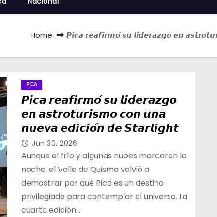
cá
Nacional
Home
𝙋𝙞𝙘𝙖 𝙧𝙚𝙖𝙛𝙞𝙧𝙢𝙤́ 𝙨𝙪 𝙡𝙞𝙙𝙚𝙧𝙖𝙯𝙜𝙤 𝙚𝙣 𝙖𝙨𝙩𝙧𝙤𝙩
PICA
𝙋𝙞𝙘𝙖 𝙧𝙚𝙖𝙛𝙞𝙧𝙢𝙤́ 𝙨𝙪 𝙡𝙞𝙙𝙚𝙧𝙖𝙯𝙜𝙤
𝙚𝙣 𝙖𝙨𝙩𝙧𝙤𝙩𝙪𝙧𝙞𝙨𝙢𝙤 𝙘𝙤𝙣 𝙪𝙣𝙖
𝙣𝙪𝙚𝙫𝙖 𝙚𝙙𝙞𝙘𝙞𝙤́𝙣 𝙙𝙚 𝙎𝙩𝙖𝙧𝙡𝙞𝙜𝙝𝙩
Jun 30, 2026
Aunque el frío y algunas nubes marcaron la
noche, el Valle de Quisma volvió a
demostrar por qué Pica es un destino
privilegiado para contemplar el universo. La
cuarta edición…