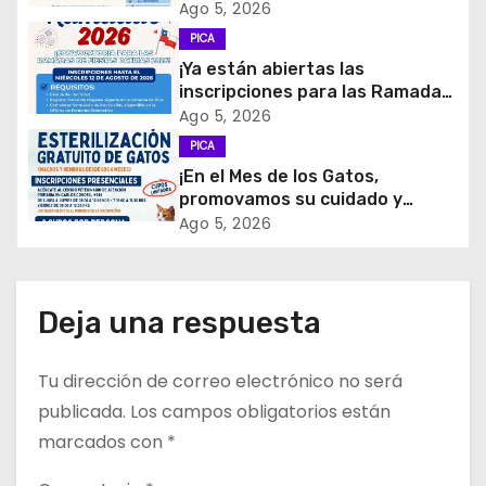
Ago 5, 2026
n
PICA
d
¡Ya están abiertas las
inscripciones para las Ramadas
e
de Fiestas Patrias 2026!
Ago 5, 2026
PICA
e
¡En el Mes de los Gatos,
promovamos su cuidado y
n
tenencia responsable!
Ago 5, 2026
t
r
Deja una respuesta
a
Tu dirección de correo electrónico no será
d
publicada.
Los campos obligatorios están
a
marcados con
*
s