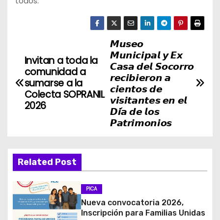
todos.
𝙈𝙪𝙨𝙚𝙤
N
𝙈𝙪𝙣𝙞𝙘𝙞𝙥𝙖𝙡 𝙮 𝙀𝙭
Invitan a toda la
a
𝘾𝙖𝙨𝙖 𝙙𝙚𝙡 𝙎𝙤𝙘𝙤𝙧𝙧𝙤
comunidad a
𝙧𝙚𝙘𝙞𝙗𝙞𝙚𝙧𝙤𝙣 𝙖
sumarse a la
v
𝙘𝙞𝙚𝙣𝙩𝙤𝙨 𝙙𝙚
Colecta SOPRANIL
𝙫𝙞𝙨𝙞𝙩𝙖𝙣𝙩𝙚𝙨 𝙚𝙣 𝙚𝙡
2026
e
𝘿𝙞́𝙖 𝙙𝙚 𝙡𝙤𝙨
𝙋𝙖𝙩𝙧𝙞𝙢𝙤𝙣𝙞𝙤𝙨
g
a
Related Post
c
i
PICA
Nueva convocatoria 2026,
ó
Inscripción para Familias Unidas