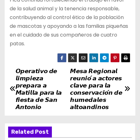
de la salud animal y la tenencia responsable,
contribuyendo al control ético de la población
de mascotas y apoyando a las familias piqueñas
en el cuidado de sus compañeros de cuatro
patas.
𝙊𝙥𝙚𝙧𝙖𝙩𝙞𝙫𝙤 𝙙𝙚
𝙈𝙚𝙨𝙖 𝙍𝙚𝙜𝙞𝙤𝙣𝙖𝙡
N
𝙡𝙞𝙢𝙥𝙞𝙚𝙯𝙖
𝙧𝙚𝙪𝙣𝙞𝙤́ 𝙖 𝙖𝙘𝙩𝙤𝙧𝙚𝙨
a
𝙥𝙧𝙚𝙥𝙖𝙧𝙖 𝙖
𝙘𝙡𝙖𝙫𝙚 𝙥𝙖𝙧𝙖 𝙡𝙖
𝙈𝙖𝙩𝙞𝙡𝙡𝙖 𝙥𝙖𝙧𝙖 𝙡𝙖
𝙘𝙤𝙣𝙨𝙚𝙧𝙫𝙖𝙘𝙞𝙤́𝙣 𝙙𝙚
v
𝙛𝙞𝙚𝙨𝙩𝙖 𝙙𝙚 𝙎𝙖𝙣
𝙝𝙪𝙢𝙚𝙙𝙖𝙡𝙚𝙨
𝘼𝙣𝙩𝙤𝙣𝙞𝙤
𝙖𝙡𝙩𝙤𝙖𝙣𝙙𝙞𝙣𝙤𝙨
e
g
Related Post
a