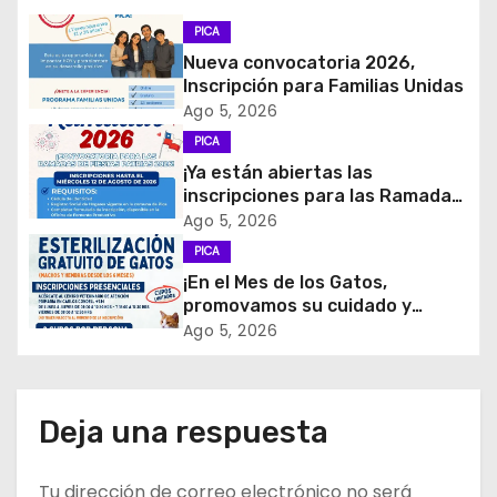
c
PICA
Nueva convocatoria 2026,
i
Inscripción para Familias Unidas
Ago 5, 2026
ó
PICA
¡Ya están abiertas las
n
inscripciones para las Ramadas
de Fiestas Patrias 2026!
d
Ago 5, 2026
PICA
e
¡En el Mes de los Gatos,
promovamos su cuidado y
e
tenencia responsable!
Ago 5, 2026
n
t
Deja una respuesta
r
Tu dirección de correo electrónico no será