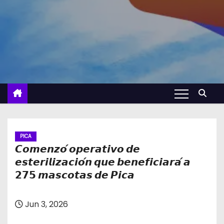
PICA
𝘾𝙤𝙢𝙚𝙣𝙯𝙤́ 𝙤𝙥𝙚𝙧𝙖𝙩𝙞𝙫𝙤 𝙙𝙚
𝙚𝙨𝙩𝙚𝙧𝙞𝙡𝙞𝙯𝙖𝙘𝙞𝙤́𝙣 𝙦𝙪𝙚 𝙗𝙚𝙣𝙚𝙛𝙞𝙘𝙞𝙖𝙧𝙖́ 𝙖
𝟮𝟳𝟱 𝙢𝙖𝙨𝙘𝙤𝙩𝙖𝙨 𝙙𝙚 𝙋𝙞𝙘𝙖
Jun 3, 2026