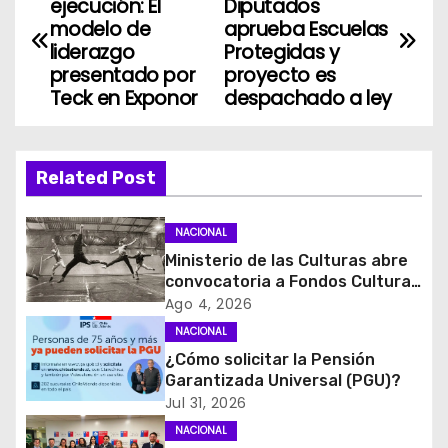
ejecución: El
Diputados
a
modelo de
aprueba Escuelas
liderazgo
Protegidas y
v
presentado por
proyecto es
Teck en Exponor
despachado a ley
e
g
Related Post
a
c
NACIONAL
Ministerio de las Culturas abre
i
convocatoria a Fondos Cultura
2027 con foco en
Ago 4, 2026
ó
transparencia, innovación y
NACIONAL
acceso ciudadano
¿Cómo solicitar la Pensión
n
Garantizada Universal (PGU)?
d
Jul 31, 2026
NACIONAL