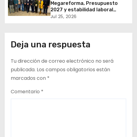
e
Megareforma, Presupuesto
2027 y estabilidad laboral
e
marcan reunión clave entre
Jul 25, 2026
FENATRAMA y el Ministerio del
n
Medio Ambiente
t
Deja una respuesta
r
Tu dirección de correo electrónico no será
a
publicada.
Los campos obligatorios están
d
marcados con
*
a
Comentario
*
s