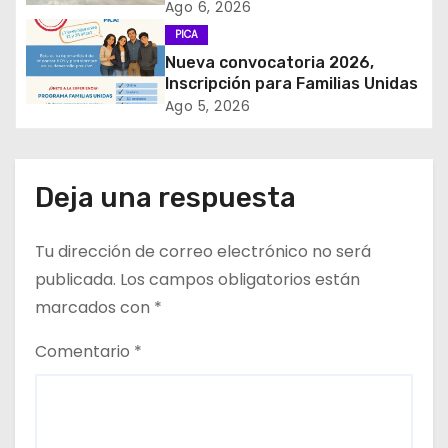
𝙞𝙣𝙜𝙧𝙚𝙨𝙤 𝙙𝙚 𝙚𝙜𝙧𝙚𝙨𝙖𝙙𝙤𝙨 𝙙𝙚𝙡
d
Ago 6, 2026
𝙇𝙞𝙘𝙚𝙤 𝘽𝙞𝙘𝙚𝙣𝙩𝙚𝙣𝙖𝙧𝙞𝙤 𝙋𝙖𝙙𝙧𝙚
PICA
𝘼𝙡𝙗𝙚𝙧𝙩𝙤 𝙃𝙪𝙧𝙩𝙖𝙙𝙤 𝙙𝙚 𝙋𝙞𝙘𝙖 𝙖 𝙡𝙖
e
Nueva convocatoria 2026,
𝙞𝙣𝙙𝙪𝙨𝙩𝙧𝙞𝙖 𝙢𝙞𝙣𝙚𝙧𝙖
Inscripción para Familias Unidas
e
Ago 5, 2026
n
t
Deja una respuesta
r
Tu dirección de correo electrónico no será
a
publicada.
Los campos obligatorios están
d
marcados con
*
a
Comentario
*
s