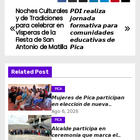
Noches Culturales
𝙋𝘿𝙄 𝙧𝙚𝙖𝙡𝙞𝙯𝙖
N
y de Tradiciones
𝙟𝙤𝙧𝙣𝙖𝙙𝙖
a
para celebrar en
𝙛𝙤𝙧𝙢𝙖𝙩𝙞𝙫𝙖 𝙥𝙖𝙧𝙖
vísperas de la
𝙘𝙤𝙢𝙪𝙣𝙞𝙙𝙖𝙙𝙚𝙨
v
Fiesta de San
𝙚𝙙𝙪𝙘𝙖𝙩𝙞𝙫𝙖𝙨 𝙙𝙚
Antonio de Matilla
𝙋𝙞𝙘𝙖
e
g
Related Post
a
c
PICA
𝙈𝙪𝙟𝙚𝙧𝙚𝙨 𝙙𝙚 𝙋𝙞𝙘𝙖 𝙥𝙖𝙧𝙩𝙞𝙘𝙞𝙥𝙖𝙣
i
𝙚𝙣 𝙚𝙡𝙚𝙘𝙘𝙞𝙤́𝙣 𝙙𝙚 𝙣𝙪𝙚𝙫𝙖
𝙙𝙞𝙧𝙚𝙘𝙩𝙞𝙫𝙖 𝙙𝙚 𝙡𝙖 𝙈𝙚𝙨𝙖 𝙙𝙚 𝙡𝙖
Ago 6, 2026
ó
𝙈𝙪𝙟𝙚𝙧 𝙍𝙪𝙧𝙖𝙡 𝙚 𝙄𝙣𝙙𝙞́𝙜𝙚𝙣𝙖
PICA
𝘼𝙡𝙘𝙖𝙡𝙙𝙚 𝙥𝙖𝙧𝙩𝙞𝙘𝙞𝙥𝙖 𝙚𝙣
n
𝙘𝙚𝙧𝙚𝙢𝙤𝙣𝙞𝙖 𝙦𝙪𝙚 𝙢𝙖𝙧𝙘𝙖 𝙚𝙡