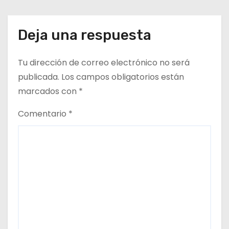
e
n
Deja una respuesta
t
Tu dirección de correo electrónico no será
r
publicada.
Los campos obligatorios están
a
marcados con
*
d
Comentario
*
a
s