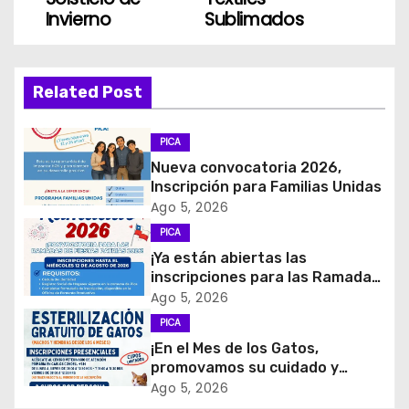
a
Invierno
Sublimados
v
e
Related Post
g
PICA
a
Nueva convocatoria 2026,
c
Inscripción para Familias Unidas
Ago 5, 2026
i
PICA
¡Ya están abiertas las
ó
inscripciones para las Ramadas
de Fiestas Patrias 2026!
Ago 5, 2026
n
PICA
d
¡En el Mes de los Gatos,
promovamos su cuidado y
e
tenencia responsable!
Ago 5, 2026