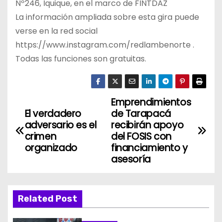
Nº246, Iquique, en el marco de FINTDAZ
La información ampliada sobre esta gira puede
verse en la red social
https://www.instagram.com/redlambenorte .
Todas las funciones son gratuitas.
Emprendimientos
N
El verdadero
de Tarapacá
a
adversario es el
recibirán apoyo
crimen
del FOSIS con
v
organizado
financiamiento y
asesoría
e
g
Related Post
a