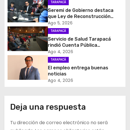
c
TARAPACÁ
Seremi de Gobierno destaca
i
que Ley de Reconstrucción
Nacional impulsará la inversión
Ago 5, 2026
ó
y el empleo en Tarapacá
TARAPACÁ
Servicio de Salud Tarapacá
n
rindió Cuenta Pública
Participativa
d
Ago 4, 2026
TARAPACÁ
e
El empleo entrega buenas
noticias
e
Ago 4, 2026
n
t
Deja una respuesta
r
Tu dirección de correo electrónico no será
a