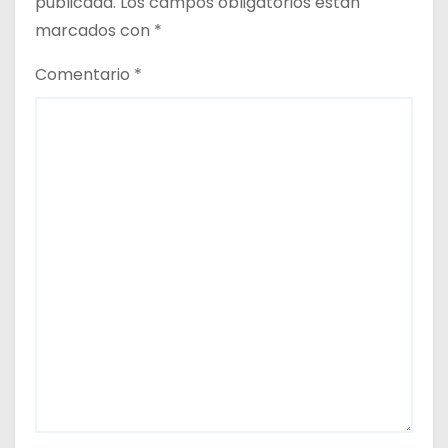
publicada.
Los campos obligatorios están
d
marcados con
*
a
Comentario
*
s