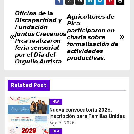
𝙊𝙛𝙞𝙘𝙞𝙣𝙖 𝙙𝙚 𝙡𝙖
N
𝘼𝙜𝙧𝙞𝙘𝙪𝙡𝙩𝙤𝙧𝙚𝙨 𝙙𝙚
𝘿𝙞𝙨𝙘𝙖𝙥𝙖𝙘𝙞𝙙𝙖𝙙 𝙮
𝙋𝙞𝙘𝙖
a
𝙁𝙪𝙣𝙙𝙖𝙘𝙞𝙤́𝙣
𝙥𝙖𝙧𝙩𝙞𝙘𝙞𝙥𝙖𝙧𝙤𝙣 𝙚𝙣
𝙅𝙪𝙣𝙩𝙤𝙨 𝘾𝙧𝙚𝙘𝙚𝙢𝙤𝙨
𝙘𝙝𝙖𝙧𝙡𝙖 𝙨𝙤𝙗𝙧𝙚
v
𝙋𝙞𝙘𝙖 𝙧𝙚𝙖𝙡𝙞𝙯𝙖𝙧𝙤𝙣
𝙛𝙤𝙧𝙢𝙖𝙡𝙞𝙯𝙖𝙘𝙞𝙤́𝙣 𝙙𝙚
𝙛𝙚𝙧𝙞𝙖 𝙨𝙚𝙣𝙨𝙤𝙧𝙞𝙖𝙡
𝙖𝙘𝙩𝙞𝙫𝙞𝙙𝙖𝙙𝙚𝙨
e
𝙥𝙤𝙧 𝙚𝙡 𝘿𝙞́𝙖 𝙙𝙚𝙡
𝙥𝙧𝙤𝙙𝙪𝙘𝙩𝙞𝙫𝙖𝙨.
𝙊𝙧𝙜𝙪𝙡𝙡𝙤 𝘼𝙪𝙩𝙞𝙨𝙩𝙖
g
a
Related Post
c
i
PICA
Nueva convocatoria 2026,
ó
Inscripción para Familias Unidas
Ago 5, 2026
n
PICA