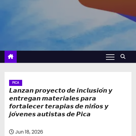
PICA
𝙇𝙖𝙣𝙯𝙖𝙣 𝙥𝙧𝙤𝙮𝙚𝙘𝙩𝙤 𝙙𝙚 𝙞𝙣𝙘𝙡𝙪𝙨𝙞𝙤́𝙣 𝙮
𝙚𝙣𝙩𝙧𝙚𝙜𝙖𝙣 𝙢𝙖𝙩𝙚𝙧𝙞𝙖𝙡𝙚𝙨 𝙥𝙖𝙧𝙖
𝙛𝙤𝙧𝙩𝙖𝙡𝙚𝙘𝙚𝙧 𝙩𝙚𝙧𝙖𝙥𝙞𝙖𝙨 𝙙𝙚 𝙣𝙞𝙣̃𝙤𝙨 𝙮
𝙟𝙤́𝙫𝙚𝙣𝙚𝙨 𝙖𝙪𝙩𝙞𝙨𝙩𝙖𝙨 𝙙𝙚 𝙋𝙞𝙘𝙖
Jun 18, 2026