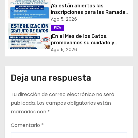
d
¡Ya están abiertas las
inscripciones para las Ramadas
e
de Fiestas Patrias 2026!
Ago 5, 2026
PICA
e
¡En el Mes de los Gatos,
promovamos su cuidado y
n
tenencia responsable!
Ago 5, 2026
t
r
Deja una respuesta
a
Tu dirección de correo electrónico no será
d
publicada.
Los campos obligatorios están
a
marcados con
*
s
Comentario
*