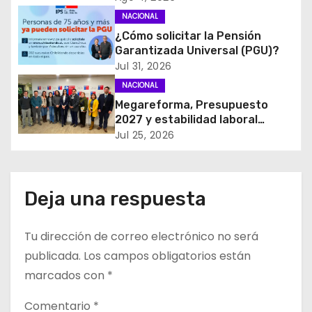
ó
transparencia, innovación y
NACIONAL
acceso ciudadano
¿Cómo solicitar la Pensión
n
Garantizada Universal (PGU)?
d
Jul 31, 2026
NACIONAL
e
Megareforma, Presupuesto
2027 y estabilidad laboral
e
marcan reunión clave entre
Jul 25, 2026
FENATRAMA y el Ministerio del
n
Medio Ambiente
t
Deja una respuesta
r
Tu dirección de correo electrónico no será
a
publicada.
Los campos obligatorios están
d
marcados con
*
a
Comentario
*