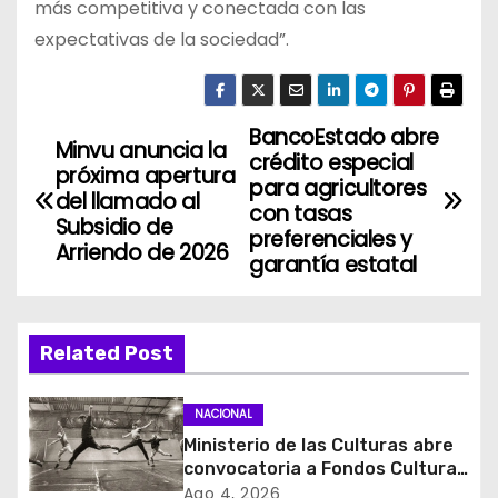
más competitiva y conectada con las
expectativas de la sociedad”.
BancoEstado abre
N
Minvu anuncia la
crédito especial
próxima apertura
a
para agricultores
del llamado al
con tasas
Subsidio de
v
preferenciales y
Arriendo de 2026
garantía estatal
e
g
Related Post
a
c
NACIONAL
Ministerio de las Culturas abre
i
convocatoria a Fondos Cultura
2027 con foco en
Ago 4, 2026