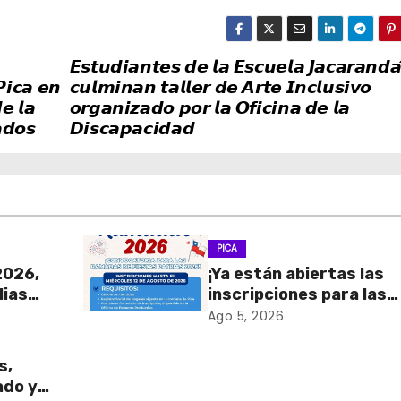
𝙀𝙨𝙩𝙪𝙙𝙞𝙖𝙣𝙩𝙚𝙨 𝙙𝙚 𝙡𝙖 𝙀𝙨𝙘𝙪𝙚𝙡𝙖 𝙅𝙖𝙘𝙖𝙧𝙖𝙣𝙙𝙖
𝙋𝙞𝙘𝙖 𝙚𝙣
𝙘𝙪𝙡𝙢𝙞𝙣𝙖𝙣 𝙩𝙖𝙡𝙡𝙚𝙧 𝙙𝙚 𝘼𝙧𝙩𝙚 𝙄𝙣𝙘𝙡𝙪𝙨𝙞𝙫𝙤
𝙚 𝙡𝙖
𝙤𝙧𝙜𝙖𝙣𝙞𝙯𝙖𝙙𝙤 𝙥𝙤𝙧 𝙡𝙖 𝙊𝙛𝙞𝙘𝙞𝙣𝙖 𝙙𝙚 𝙡𝙖
𝙙𝙤𝙨
𝘿𝙞𝙨𝙘𝙖𝙥𝙖𝙘𝙞𝙙𝙖𝙙
PICA
2026,
¡Ya están abiertas las
lias
inscripciones para las
Ramadas de Fiestas
Ago 5, 2026
Patrias 2026!
s,
ado y