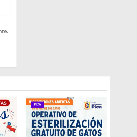
nte.
PICA