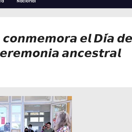
cá
Nacional
𝙘𝙤𝙣𝙢𝙚𝙢𝙤𝙧𝙖 𝙚𝙡 𝘿𝙞́𝙖 𝙙𝙚 
𝙚𝙧𝙚𝙢𝙤𝙣𝙞𝙖 𝙖𝙣𝙘𝙚𝙨𝙩𝙧𝙖𝙡