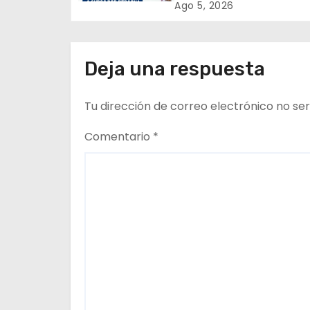
n
tenencia responsable
Ago 5, 2026
d
e
Deja una respuesta
e
Tu dirección de correo electrónico no ser
n
Comentario
*
t
r
a
d
a
s