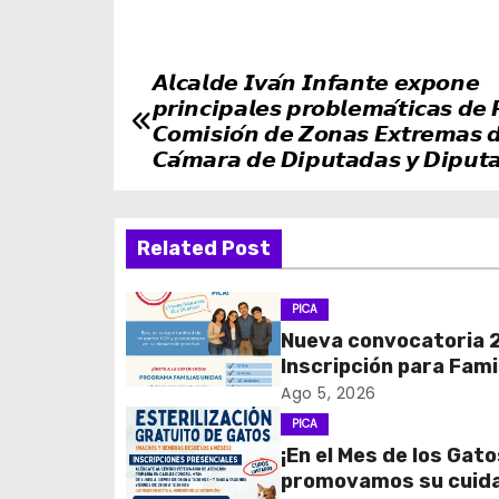
𝘼𝙡𝙘𝙖𝙡𝙙𝙚 𝙄𝙫𝙖́𝙣 𝙄𝙣𝙛𝙖𝙣𝙩𝙚 𝙚𝙭𝙥𝙤𝙣𝙚
N
𝙥𝙧𝙞𝙣𝙘𝙞𝙥𝙖𝙡𝙚𝙨 𝙥𝙧𝙤𝙗𝙡𝙚𝙢𝙖́𝙩𝙞𝙘𝙖𝙨 𝙙𝙚 
a
𝘾𝙤𝙢𝙞𝙨𝙞𝙤́𝙣 𝙙𝙚 𝙕𝙤𝙣𝙖𝙨 𝙀𝙭𝙩𝙧𝙚𝙢𝙖𝙨 𝙙
𝘾𝙖́𝙢𝙖𝙧𝙖 𝙙𝙚 𝘿𝙞𝙥𝙪𝙩𝙖𝙙𝙖𝙨 𝙮 𝘿𝙞𝙥𝙪𝙩
v
e
Related Post
g
PICA
a
Nueva convocatoria 
c
Inscripción para Fami
Unidas
Ago 5, 2026
i
PICA
¡En el Mes de los Gato
ó
promovamos su cuid