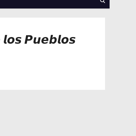
𝙡𝙤𝙨 𝙋𝙪𝙚𝙗𝙡𝙤𝙨